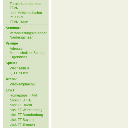
Turnierkalender des
TTVN
mini-Meisterschaften
im TTVN
TTVN-Race
Seminare
Veranstaltungskalender
Niedersachsen
Vereine
Adressen,
Mannschaften, Spieler,
Ergebnisse
Spieler
Wechselliste
Q-TTR-Liste
Archiv
Wettkampfarchiv
Links
Homepage TTVN
click-TT DTTB
click-TT BaWü
click-TT Württemberg
click-TT Brandenburg
click-TT Bayern
click-TT Bremen