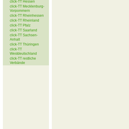
click-TT Hessen
click-TT Mecklenburg-
Vorpommern
click-TT Rheinhessen
click-TT Rheinland
click-TT Pfalz
click-TT Saarland
click-TT Sachsen-
Anhalt
click-TT Thüringen
click-TT
Westdeutschland
click-TT restliche
Verbände