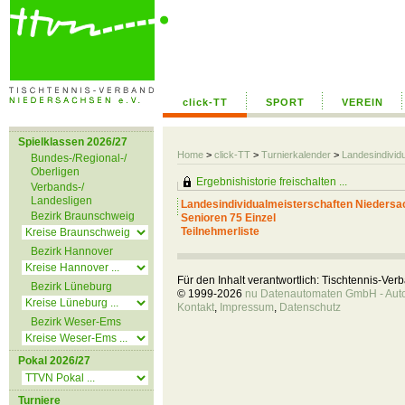
click-TT
SPORT
VEREIN
Spielklassen 2026/27
Home
>
click-TT
>
Turnierkalender
>
Landesindivid
Bundes-/Regional-/
Oberligen
Ergebnishistorie freischalten ...
Verbands-/
Landesligen
Landesindividualmeisterschaften Niedersa
Bezirk Braunschweig
Senioren 75 Einzel
Teilnehmerliste
Bezirk Hannover
Für den Inhalt verantwortlich: Tischtennis-Ve
Bezirk Lüneburg
© 1999-2026
nu Datenautomaten GmbH - Autom
Kontakt
,
Impressum
,
Datenschutz
Bezirk Weser-Ems
Pokal 2026/27
Turniere