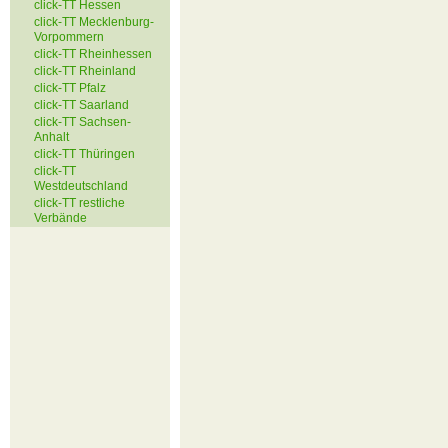
click-TT Hessen
click-TT Mecklenburg-
Vorpommern
click-TT Rheinhessen
click-TT Rheinland
click-TT Pfalz
click-TT Saarland
click-TT Sachsen-
Anhalt
click-TT Thüringen
click-TT
Westdeutschland
click-TT restliche
Verbände