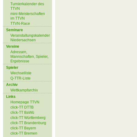
Turnierkalender des
TTVN
mini-Meisterschaften
im TTVN
TTVN-Race
Seminare
Veranstaltungskalender
Niedersachsen
Vereine
Adressen,
Mannschaften, Spieler,
Ergebnisse
Spieler
Wechselliste
Q-TTR-Liste
Archiv
Wettkampfarchiv
Links
Homepage TTVN
click-TT DTTB
click-TT BaWü
click-TT Württemberg
click-TT Brandenburg
click-TT Bayern
click-TT Bremen