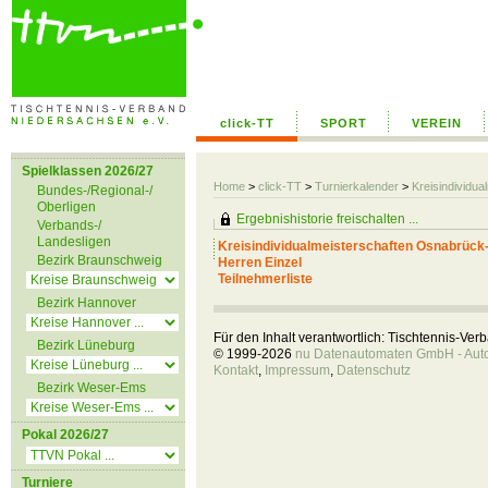
click-TT
SPORT
VEREIN
Spielklassen 2026/27
Home
>
click-TT
>
Turnierkalender
>
Kreisindividu
Bundes-/Regional-/
Oberligen
Ergebnishistorie freischalten ...
Verbands-/
Landesligen
Kreisindividualmeisterschaften Osnabrück
Bezirk Braunschweig
Herren Einzel
Teilnehmerliste
Bezirk Hannover
Für den Inhalt verantwortlich: Tischtennis-Ve
Bezirk Lüneburg
© 1999-2026
nu Datenautomaten GmbH - Autom
Kontakt
,
Impressum
,
Datenschutz
Bezirk Weser-Ems
Pokal 2026/27
Turniere