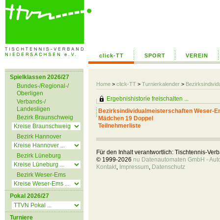
click-TT
SPORT
VEREIN
Spielklassen 2026/27
Home
>
click-TT
>
Turnierkalender
>
Bezirksindiv
Bundes-/Regional-/
Oberligen
Ergebnishistorie freischalten ...
Verbands-/
Landesligen
Bezirksindividualmeisterschaften Weser-
Bezirk Braunschweig
Mädchen 19 Doppel
Teilnehmerliste
Bezirk Hannover
Für den Inhalt verantwortlich: Tischtennis-Ve
Bezirk Lüneburg
© 1999-2026
nu Datenautomaten GmbH - Autom
Kontakt
,
Impressum
,
Datenschutz
Bezirk Weser-Ems
Pokal 2026/27
Turniere