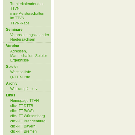
Turnierkalender des
TTVN
mini-Meisterschaften
im TTVN
TTVN-Race
Seminare
Veranstaltungskalender
Niedersachsen
Vereine
Adressen,
Mannschaften, Spieler,
Ergebnisse
Spieler
Wechselliste
Q-TTR-Liste
Archiv
Wettkampfarchiv
Links
Homepage TTVN
click-TT DTTB
click-TT BaWü
click-TT Württemberg
click-TT Brandenburg
click-TT Bayern
click-TT Bremen