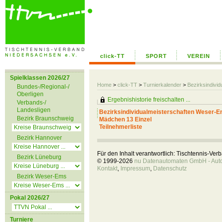
click-TT
SPORT
VEREIN
Spielklassen 2026/27
Home
>
click-TT
>
Turnierkalender
>
Bezirksindiv
Bundes-/Regional-/
Oberligen
Ergebnishistorie freischalten ...
Verbands-/
Landesligen
Bezirksindividualmeisterschaften Weser-
Bezirk Braunschweig
Mädchen 13 Einzel
Teilnehmerliste
Bezirk Hannover
Für den Inhalt verantwortlich: Tischtennis-Ve
Bezirk Lüneburg
© 1999-2026
nu Datenautomaten GmbH - Autom
Kontakt
,
Impressum
,
Datenschutz
Bezirk Weser-Ems
Pokal 2026/27
Turniere