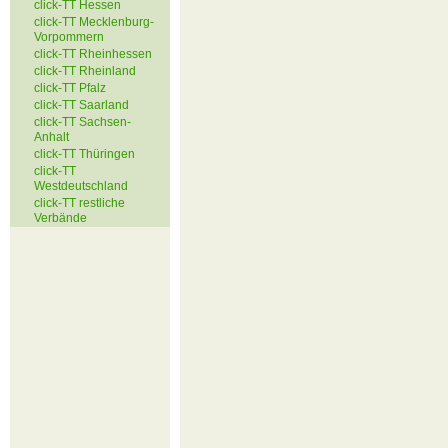
click-TT Hessen
click-TT Mecklenburg-
Vorpommern
click-TT Rheinhessen
click-TT Rheinland
click-TT Pfalz
click-TT Saarland
click-TT Sachsen-
Anhalt
click-TT Thüringen
click-TT
Westdeutschland
click-TT restliche
Verbände