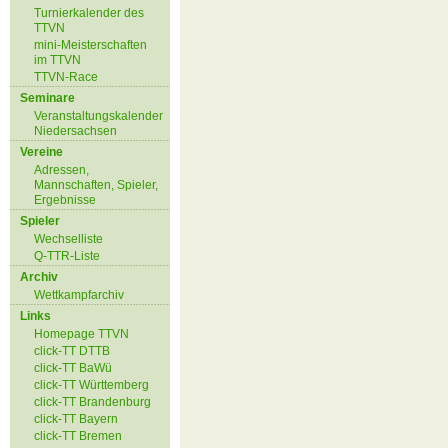
Turnierkalender des
TTVN
mini-Meisterschaften
im TTVN
TTVN-Race
Seminare
Veranstaltungskalender
Niedersachsen
Vereine
Adressen,
Mannschaften, Spieler,
Ergebnisse
Spieler
Wechselliste
Q-TTR-Liste
Archiv
Wettkampfarchiv
Links
Homepage TTVN
click-TT DTTB
click-TT BaWü
click-TT Württemberg
click-TT Brandenburg
click-TT Bayern
click-TT Bremen