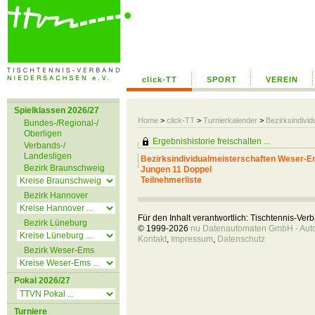
click-TT
SPORT
VEREIN
Spielklassen 2026/27
Home
>
click-TT
>
Turnierkalender
>
Bezirksindiv
Bundes-/Regional-/
Oberligen
Ergebnishistorie freischalten ...
Verbands-/
Landesligen
Bezirksindividualmeisterschaften Weser-
Bezirk Braunschweig
Jungen 11 Doppel
Teilnehmerliste
Bezirk Hannover
Für den Inhalt verantwortlich: Tischtennis-Ve
Bezirk Lüneburg
© 1999-2026
nu Datenautomaten GmbH - Autom
Kontakt
,
Impressum
,
Datenschutz
Bezirk Weser-Ems
Pokal 2026/27
Turniere