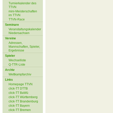
Turnierkalender des
TTVN
mini-Meisterschaften
im TTVN
TTVN-Race
Seminare
Veranstaltungskalender
Niedersachsen
Vereine
Adressen,
Mannschaften, Spieler,
Ergebnisse
Spieler
Wechselliste
Q-TTR-Liste
Archiv
Wettkampfarchiv
Links
Homepage TTVN
click-TT DTTB
click-TT BaWü
click-TT Württemberg
click-TT Brandenburg
click-TT Bayern
click-TT Bremen