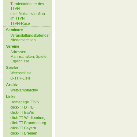
Turnierkalender des
TTVN
mini-Meisterschaften
im TTVN
TTVN-Race
Seminare
Veranstaltungskalender
Niedersachsen
Vereine
Adressen,
Mannschaften, Spieler,
Ergebnisse
Spieler
Wechselliste
Q-TTR-Liste
Archiv
Wettkampfarchiv
Links
Homepage TTVN
click-TT DTTB
click-TT BaWü
click-TT Württemberg
click-TT Brandenburg
click-TT Bayern
click-TT Bremen