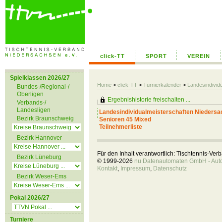
click-TT
SPORT
VEREIN
Spielklassen 2026/27
Home
>
click-TT
>
Turnierkalender
>
Landesindivid
Bundes-/Regional-/
Oberligen
Ergebnishistorie freischalten ...
Verbands-/
Landesligen
Landesindividualmeisterschaften Niedersa
Bezirk Braunschweig
Senioren 45 Mixed
Teilnehmerliste
Bezirk Hannover
Für den Inhalt verantwortlich: Tischtennis-Ve
Bezirk Lüneburg
© 1999-2026
nu Datenautomaten GmbH - Autom
Kontakt
,
Impressum
,
Datenschutz
Bezirk Weser-Ems
Pokal 2026/27
Turniere