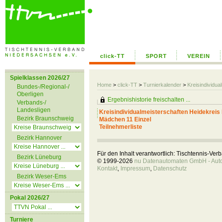
click-TT
SPORT
VEREIN
Spielklassen 2026/27
Home
>
click-TT
>
Turnierkalender
>
Kreisindividu
Bundes-/Regional-/
Oberligen
Ergebnishistorie freischalten ...
Verbands-/
Landesligen
Kreisindividualmeisterschaften Heidekrei
Bezirk Braunschweig
Mädchen 11 Einzel
Teilnehmerliste
Bezirk Hannover
Für den Inhalt verantwortlich: Tischtennis-Ve
Bezirk Lüneburg
© 1999-2026
nu Datenautomaten GmbH - Autom
Kontakt
,
Impressum
,
Datenschutz
Bezirk Weser-Ems
Pokal 2026/27
Turniere