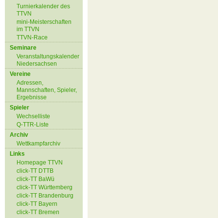
Turnierkalender des
TTVN
mini-Meisterschaften
im TTVN
TTVN-Race
Seminare
Veranstaltungskalender
Niedersachsen
Vereine
Adressen,
Mannschaften, Spieler,
Ergebnisse
Spieler
Wechselliste
Q-TTR-Liste
Archiv
Wettkampfarchiv
Links
Homepage TTVN
click-TT DTTB
click-TT BaWü
click-TT Württemberg
click-TT Brandenburg
click-TT Bayern
click-TT Bremen