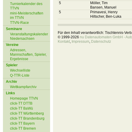
5
Möller, Tim
Turnierkalender des
Bansen, Manuel
TTVN
5
Primavesi, Henry
mini-Meisterschaften
Hiltscher, Ben-Luka
im TTVN
TTVN-Race
Seminare
Für den Inhalt verantwortlich: Tischtennis-Ve
Veranstaltungskalender
© 1999-2026
nu Datenautomaten GmbH - Autom
Niedersachsen
Kontakt
,
Impressum
,
Datenschutz
Vereine
Adressen,
Mannschaften, Spieler,
Ergebnisse
Spieler
Wechselliste
Q-TTR-Liste
Archiv
Wettkampfarchiv
Links
Homepage TTVN
click-TT DTTB
click-TT BaWü
click-TT Württemberg
click-TT Brandenburg
click-TT Bayern
click-TT Bremen