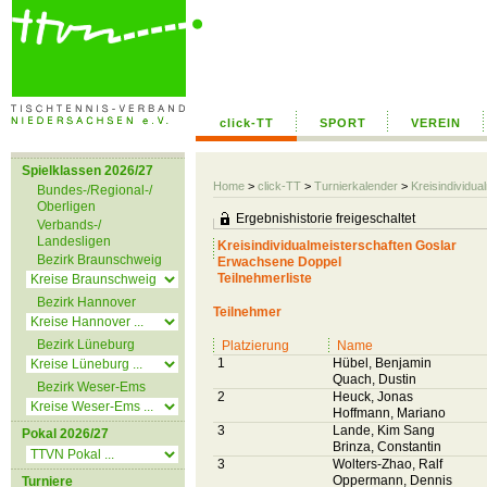
click-TT
SPORT
VEREIN
Spielklassen 2026/27
Home
>
click-TT
>
Turnierkalender
>
Kreisindividua
Bundes-/Regional-/
Oberligen
Ergebnishistorie freigeschaltet
Verbands-/
Landesligen
Kreisindividualmeisterschaften Goslar
Bezirk Braunschweig
Erwachsene Doppel
Teilnehmerliste
Bezirk Hannover
Teilnehmer
Bezirk Lüneburg
Platzierung
Name
1
Hübel, Benjamin
Quach, Dustin
Bezirk Weser-Ems
2
Heuck, Jonas
Hoffmann, Mariano
3
Lande, Kim Sang
Pokal 2026/27
Brinza, Constantin
3
Wolters-Zhao, Ralf
Oppermann, Dennis
Turniere