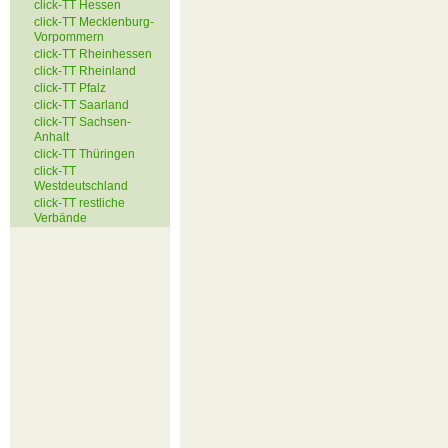
click-TT Hessen
click-TT Mecklenburg-
Vorpommern
click-TT Rheinhessen
click-TT Rheinland
click-TT Pfalz
click-TT Saarland
click-TT Sachsen-
Anhalt
click-TT Thüringen
click-TT
Westdeutschland
click-TT restliche
Verbände