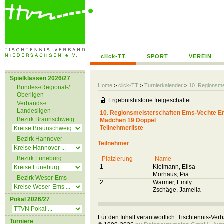
click-TT
SPORT
VEREIN
Spielklassen 2026/27
Home
>
click-TT
>
Turnierkalender
>
10. Regionsm
Bundes-/Regional-/
Oberligen
Ergebnishistorie freigeschaltet
Verbands-/
Landesligen
10. Regionsmeisterschaften Ems-Vechte 
Bezirk Braunschweig
Mädchen 19 Doppel
Teilnehmerliste
Bezirk Hannover
Teilnehmer
Bezirk Lüneburg
Platzierung
Name
1
Kleimann, Elisa
Morhaus, Pia
Bezirk Weser-Ems
2
Warmer, Emily
Zschäge, Jamelia
Pokal 2026/27
Für den Inhalt verantwortlich: Tischtennis-Ve
Turniere