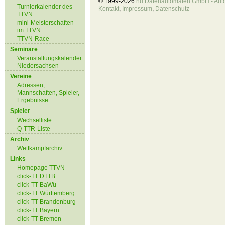
© 1999-2026
nu Datenautomaten GmbH - Autom
Turnierkalender des
Kontakt
,
Impressum
,
Datenschutz
TTVN
mini-Meisterschaften
im TTVN
TTVN-Race
Seminare
Veranstaltungskalender
Niedersachsen
Vereine
Adressen,
Mannschaften, Spieler,
Ergebnisse
Spieler
Wechselliste
Q-TTR-Liste
Archiv
Wettkampfarchiv
Links
Homepage TTVN
click-TT DTTB
click-TT BaWü
click-TT Württemberg
click-TT Brandenburg
click-TT Bayern
click-TT Bremen