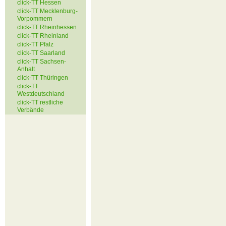
click-TT Hessen
click-TT Mecklenburg-
Vorpommern
click-TT Rheinhessen
click-TT Rheinland
click-TT Pfalz
click-TT Saarland
click-TT Sachsen-
Anhalt
click-TT Thüringen
click-TT
Westdeutschland
click-TT restliche
Verbände