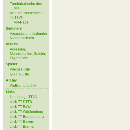
Turnierkalender des
TTVN
mini-Meisterschaften
im TTVN
TTVN-Race
Seminare
Veranstaltungskalender
Niedersachsen
Vereine
Adressen,
Mannschaften, Spieler,
Ergebnisse
Spieler
Wechselliste
Q-TTR-Liste
Archiv
Wettkampfarchiv
Links
Homepage TTVN
click-TT DTTB
click-TT BaWü
click-TT Württemberg
click-TT Brandenburg
click-TT Bayern
click-TT Bremen