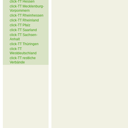
click-TT Hessen
click-TT Mecklenburg-
Vorpommern
click-TT Rheinhessen
click-TT Rheinland
click-TT Pfalz
click-TT Saarland
click-TT Sachsen-
Anhalt
click-TT Thüringen
click-TT
Westdeutschland
click-TT restliche
Verbände