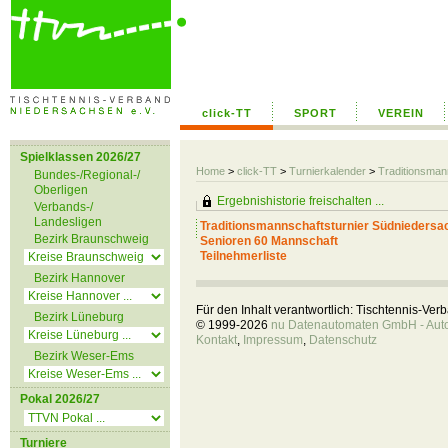
click-TT
SPORT
VEREIN
Spielklassen 2026/27
Home
>
click-TT
>
Turnierkalender
>
Traditionsman
Bundes-/Regional-/
Oberligen
Ergebnishistorie freischalten ...
Verbands-/
Landesligen
Traditionsmannschaftsturnier Südniedersa
Bezirk Braunschweig
Senioren 60 Mannschaft
Teilnehmerliste
Bezirk Hannover
Für den Inhalt verantwortlich: Tischtennis-Ve
Bezirk Lüneburg
© 1999-2026
nu Datenautomaten GmbH - Autom
Kontakt
,
Impressum
,
Datenschutz
Bezirk Weser-Ems
Pokal 2026/27
Turniere