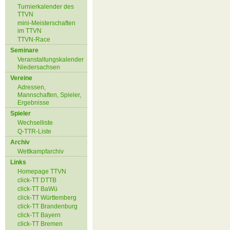
Turnierkalender des
TTVN
mini-Meisterschaften
im TTVN
TTVN-Race
Seminare
Veranstaltungskalender
Niedersachsen
Vereine
Adressen,
Mannschaften, Spieler,
Ergebnisse
Spieler
Wechselliste
Q-TTR-Liste
Archiv
Wettkampfarchiv
Links
Homepage TTVN
click-TT DTTB
click-TT BaWü
click-TT Württemberg
click-TT Brandenburg
click-TT Bayern
click-TT Bremen