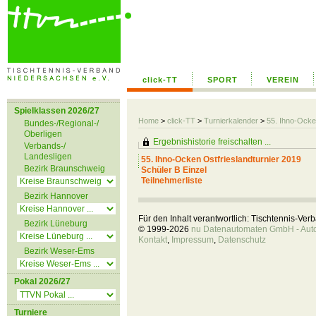
click-TT
SPORT
VEREIN
Spielklassen 2026/27
Home
>
click-TT
>
Turnierkalender
>
55. Ihno-Ocke
Bundes-/Regional-/
Oberligen
Ergebnishistorie freischalten ...
Verbands-/
Landesligen
55. Ihno-Ocken Ostfrieslandturnier 2019
Bezirk Braunschweig
Schüler B Einzel
Teilnehmerliste
Bezirk Hannover
Für den Inhalt verantwortlich: Tischtennis-Ve
Bezirk Lüneburg
© 1999-2026
nu Datenautomaten GmbH - Autom
Kontakt
,
Impressum
,
Datenschutz
Bezirk Weser-Ems
Pokal 2026/27
Turniere