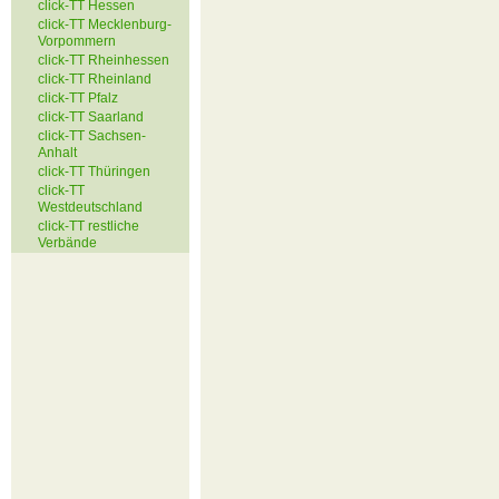
click-TT Hessen
click-TT Mecklenburg-
Vorpommern
click-TT Rheinhessen
click-TT Rheinland
click-TT Pfalz
click-TT Saarland
click-TT Sachsen-
Anhalt
click-TT Thüringen
click-TT
Westdeutschland
click-TT restliche
Verbände