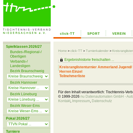
click-TT
SPORT
VEREIN
Spielklassen 2026/27
Home
>
click-TT
>
Turnierkalender
>
Kreisranglist
Bundes-/Regional-/
Oberligen
Ergebnishistorie freischalten ...
Verbands-/
Landesligen
Kreisranglistenturnier Ammerland Jugend/
Bezirk Braunschweig
Herren Einzel
Teilnehmerliste
Bezirk Hannover
Für den Inhalt verantwortlich: Tischtennis-Ve
Bezirk Lüneburg
© 1999-2026
nu Datenautomaten GmbH - Autom
Kontakt
,
Impressum
,
Datenschutz
Bezirk Weser-Ems
Pokal 2026/27
Turniere