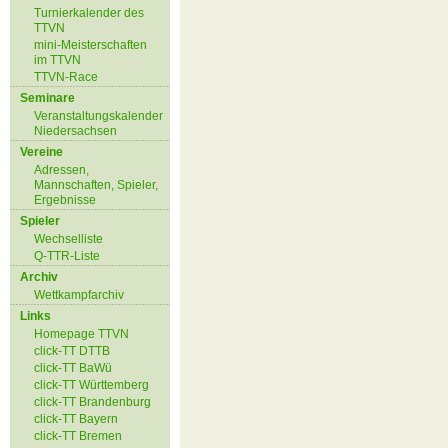
Turnierkalender des
TTVN
mini-Meisterschaften
im TTVN
TTVN-Race
Seminare
Veranstaltungskalender
Niedersachsen
Vereine
Adressen,
Mannschaften, Spieler,
Ergebnisse
Spieler
Wechselliste
Q-TTR-Liste
Archiv
Wettkampfarchiv
Links
Homepage TTVN
click-TT DTTB
click-TT BaWü
click-TT Württemberg
click-TT Brandenburg
click-TT Bayern
click-TT Bremen