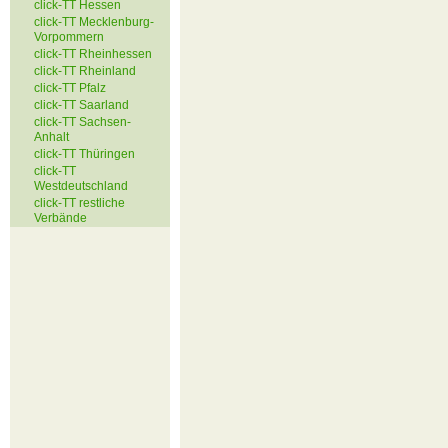
click-TT Hessen
click-TT Mecklenburg-
Vorpommern
click-TT Rheinhessen
click-TT Rheinland
click-TT Pfalz
click-TT Saarland
click-TT Sachsen-
Anhalt
click-TT Thüringen
click-TT
Westdeutschland
click-TT restliche
Verbände