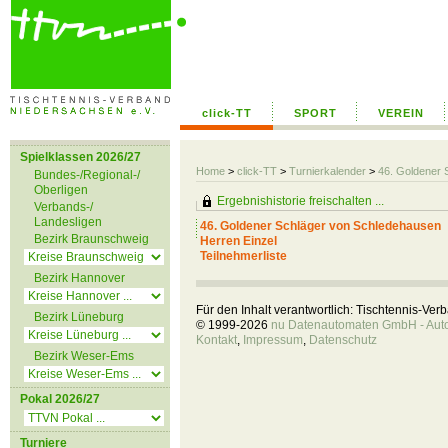
click-TT
SPORT
VEREIN
Spielklassen 2026/27
Home
>
click-TT
>
Turnierkalender
>
46. Goldener 
Bundes-/Regional-/
Oberligen
Ergebnishistorie freischalten ...
Verbands-/
Landesligen
46. Goldener Schläger von Schledehausen
Bezirk Braunschweig
Herren Einzel
Teilnehmerliste
Bezirk Hannover
Für den Inhalt verantwortlich: Tischtennis-Ve
Bezirk Lüneburg
© 1999-2026
nu Datenautomaten GmbH - Autom
Kontakt
,
Impressum
,
Datenschutz
Bezirk Weser-Ems
Pokal 2026/27
Turniere