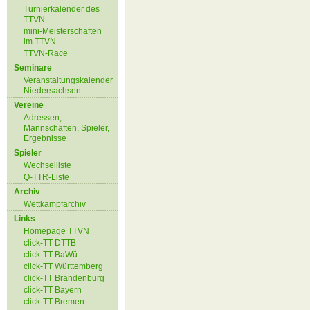
Turnierkalender des
TTVN
mini-Meisterschaften
im TTVN
TTVN-Race
Seminare
Veranstaltungskalender
Niedersachsen
Vereine
Adressen,
Mannschaften, Spieler,
Ergebnisse
Spieler
Wechselliste
Q-TTR-Liste
Archiv
Wettkampfarchiv
Links
Homepage TTVN
click-TT DTTB
click-TT BaWü
click-TT Württemberg
click-TT Brandenburg
click-TT Bayern
click-TT Bremen