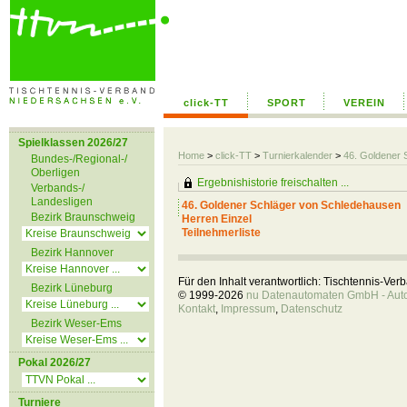
click-TT
SPORT
VEREIN
Spielklassen 2026/27
Home
>
click-TT
>
Turnierkalender
>
46. Goldener 
Bundes-/Regional-/
Oberligen
Ergebnishistorie freischalten ...
Verbands-/
Landesligen
46. Goldener Schläger von Schledehausen
Bezirk Braunschweig
Herren Einzel
Teilnehmerliste
Bezirk Hannover
Für den Inhalt verantwortlich: Tischtennis-Ve
Bezirk Lüneburg
© 1999-2026
nu Datenautomaten GmbH - Autom
Kontakt
,
Impressum
,
Datenschutz
Bezirk Weser-Ems
Pokal 2026/27
Turniere