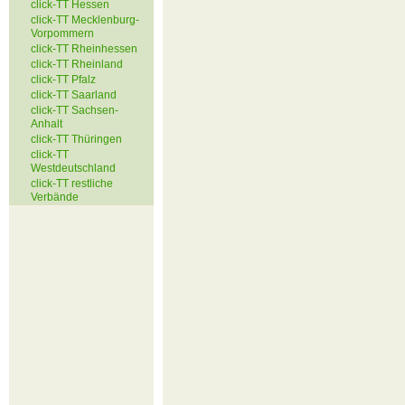
click-TT Hessen
click-TT Mecklenburg-
Vorpommern
click-TT Rheinhessen
click-TT Rheinland
click-TT Pfalz
click-TT Saarland
click-TT Sachsen-
Anhalt
click-TT Thüringen
click-TT
Westdeutschland
click-TT restliche
Verbände