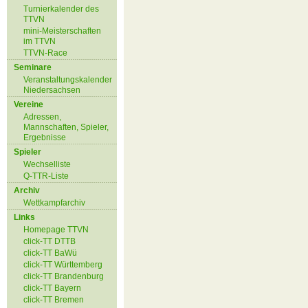
Turnierkalender des
TTVN
mini-Meisterschaften
im TTVN
TTVN-Race
Seminare
Veranstaltungskalender
Niedersachsen
Vereine
Adressen,
Mannschaften, Spieler,
Ergebnisse
Spieler
Wechselliste
Q-TTR-Liste
Archiv
Wettkampfarchiv
Links
Homepage TTVN
click-TT DTTB
click-TT BaWü
click-TT Württemberg
click-TT Brandenburg
click-TT Bayern
click-TT Bremen