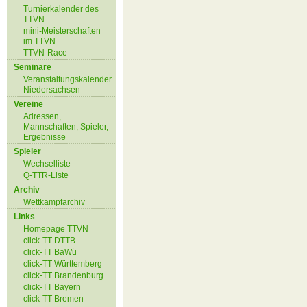
Turnierkalender des
TTVN
mini-Meisterschaften
im TTVN
TTVN-Race
Seminare
Veranstaltungskalender
Niedersachsen
Vereine
Adressen,
Mannschaften, Spieler,
Ergebnisse
Spieler
Wechselliste
Q-TTR-Liste
Archiv
Wettkampfarchiv
Links
Homepage TTVN
click-TT DTTB
click-TT BaWü
click-TT Württemberg
click-TT Brandenburg
click-TT Bayern
click-TT Bremen