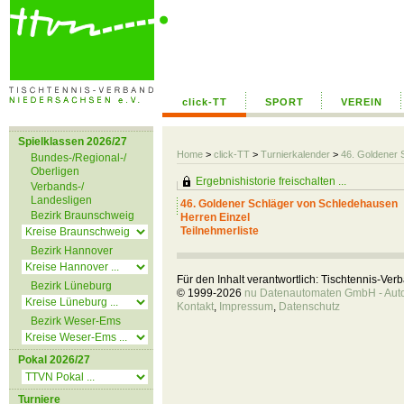
click-TT
SPORT
VEREIN
Spielklassen 2026/27
Home
>
click-TT
>
Turnierkalender
>
46. Goldener 
Bundes-/Regional-/
Oberligen
Ergebnishistorie freischalten ...
Verbands-/
Landesligen
46. Goldener Schläger von Schledehausen
Bezirk Braunschweig
Herren Einzel
Teilnehmerliste
Bezirk Hannover
Für den Inhalt verantwortlich: Tischtennis-Ve
Bezirk Lüneburg
© 1999-2026
nu Datenautomaten GmbH - Autom
Kontakt
,
Impressum
,
Datenschutz
Bezirk Weser-Ems
Pokal 2026/27
Turniere