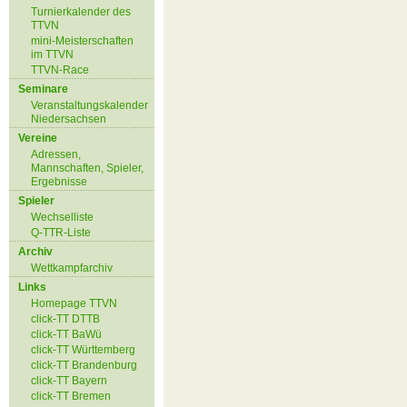
Turnierkalender des
TTVN
mini-Meisterschaften
im TTVN
TTVN-Race
Seminare
Veranstaltungskalender
Niedersachsen
Vereine
Adressen,
Mannschaften, Spieler,
Ergebnisse
Spieler
Wechselliste
Q-TTR-Liste
Archiv
Wettkampfarchiv
Links
Homepage TTVN
click-TT DTTB
click-TT BaWü
click-TT Württemberg
click-TT Brandenburg
click-TT Bayern
click-TT Bremen