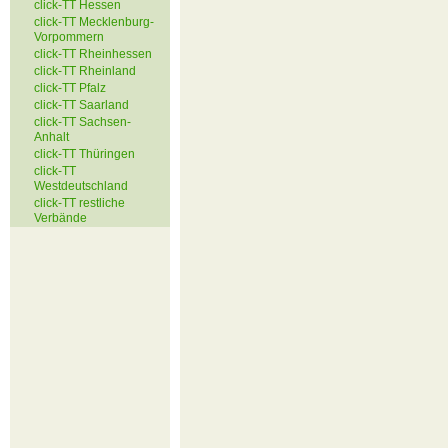
click-TT Hessen
click-TT Mecklenburg-
Vorpommern
click-TT Rheinhessen
click-TT Rheinland
click-TT Pfalz
click-TT Saarland
click-TT Sachsen-
Anhalt
click-TT Thüringen
click-TT
Westdeutschland
click-TT restliche
Verbände