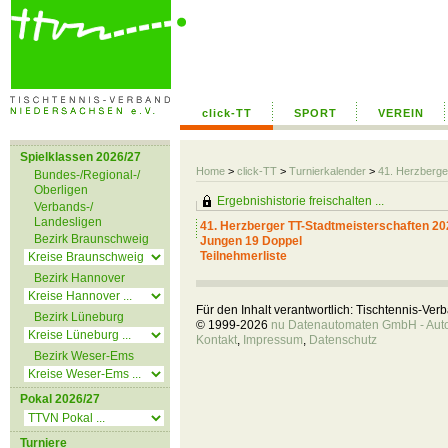
click-TT
SPORT
VEREIN
Spielklassen 2026/27
Home
>
click-TT
>
Turnierkalender
>
41. Herzberge
Bundes-/Regional-/
Oberligen
Ergebnishistorie freischalten ...
Verbands-/
Landesligen
41. Herzberger TT-Stadtmeisterschaften 20
Bezirk Braunschweig
Jungen 19 Doppel
Teilnehmerliste
Bezirk Hannover
Für den Inhalt verantwortlich: Tischtennis-Ve
Bezirk Lüneburg
© 1999-2026
nu Datenautomaten GmbH - Autom
Kontakt
,
Impressum
,
Datenschutz
Bezirk Weser-Ems
Pokal 2026/27
Turniere