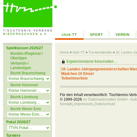
click-TT
SPORT
VEREIN
Spielklassen 2026/27
Home
>
click-TT
>
Turnierkalender
>
10. Landes-Ja
Bundes-/Regional-/
Oberligen
Ergebnishistorie freischalten ...
Verbands-/
Landesligen
10. Landes-Jahrgangsmeisterschaften Nie
Bezirk Braunschweig
Mädchen 10 Einzel
Teilnehmerliste
Bezirk Hannover
Für den Inhalt verantwortlich: Tischtennis-Ve
Bezirk Lüneburg
© 1999-2026
nu Datenautomaten GmbH - Autom
Kontakt
,
Impressum
,
Datenschutz
Bezirk Weser-Ems
Pokal 2026/27
Turniere