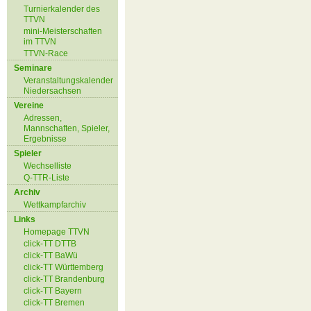
Turnierkalender des
TTVN
mini-Meisterschaften
im TTVN
TTVN-Race
Seminare
Veranstaltungskalender
Niedersachsen
Vereine
Adressen,
Mannschaften, Spieler,
Ergebnisse
Spieler
Wechselliste
Q-TTR-Liste
Archiv
Wettkampfarchiv
Links
Homepage TTVN
click-TT DTTB
click-TT BaWü
click-TT Württemberg
click-TT Brandenburg
click-TT Bayern
click-TT Bremen