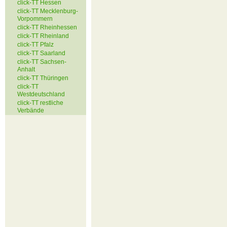
click-TT Hessen
click-TT Mecklenburg-
Vorpommern
click-TT Rheinhessen
click-TT Rheinland
click-TT Pfalz
click-TT Saarland
click-TT Sachsen-
Anhalt
click-TT Thüringen
click-TT
Westdeutschland
click-TT restliche
Verbände