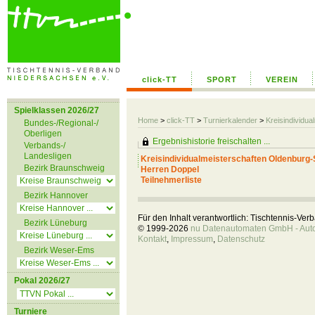
click-TT
SPORT
VEREIN
Spielklassen 2026/27
Home
>
click-TT
>
Turnierkalender
>
Kreisindividua
Bundes-/Regional-/
Oberligen
Ergebnishistorie freischalten ...
Verbands-/
Landesligen
Kreisindividualmeisterschaften Oldenburg-
Bezirk Braunschweig
Herren Doppel
Teilnehmerliste
Bezirk Hannover
Für den Inhalt verantwortlich: Tischtennis-Ve
Bezirk Lüneburg
© 1999-2026
nu Datenautomaten GmbH - Autom
Kontakt
,
Impressum
,
Datenschutz
Bezirk Weser-Ems
Pokal 2026/27
Turniere