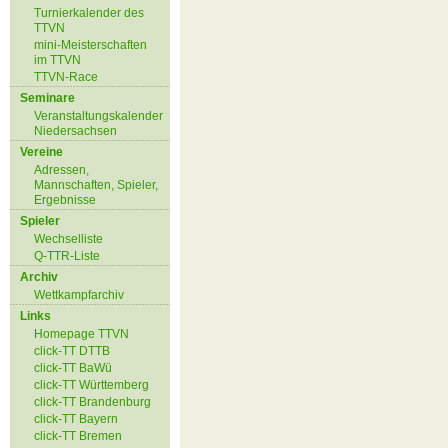
Turnierkalender des
TTVN
mini-Meisterschaften
im TTVN
TTVN-Race
Seminare
Veranstaltungskalender
Niedersachsen
Vereine
Adressen,
Mannschaften, Spieler,
Ergebnisse
Spieler
Wechselliste
Q-TTR-Liste
Archiv
Wettkampfarchiv
Links
Homepage TTVN
click-TT DTTB
click-TT BaWü
click-TT Württemberg
click-TT Brandenburg
click-TT Bayern
click-TT Bremen