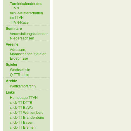
Turnierkalender des
TTVN
mini-Meisterschaften
im TTVN
TTVN-Race
Seminare
Veranstaltungskalender
Niedersachsen
Vereine
Adressen,
Mannschaften, Spieler,
Ergebnisse
Spieler
Wechselliste
Q-TTR-Liste
Archiv
Wettkampfarchiv
Links
Homepage TTVN
click-TT DTTB
click-TT BaWü
click-TT Württemberg
click-TT Brandenburg
click-TT Bayern
click-TT Bremen