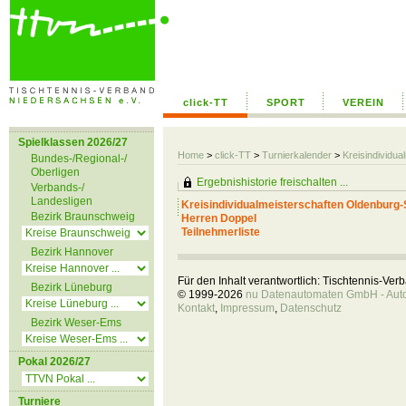
click-TT
SPORT
VEREIN
Spielklassen 2026/27
Home
>
click-TT
>
Turnierkalender
>
Kreisindividua
Bundes-/Regional-/
Oberligen
Ergebnishistorie freischalten ...
Verbands-/
Landesligen
Kreisindividualmeisterschaften Oldenburg-
Bezirk Braunschweig
Herren Doppel
Teilnehmerliste
Bezirk Hannover
Für den Inhalt verantwortlich: Tischtennis-Ve
Bezirk Lüneburg
© 1999-2026
nu Datenautomaten GmbH - Autom
Kontakt
,
Impressum
,
Datenschutz
Bezirk Weser-Ems
Pokal 2026/27
Turniere