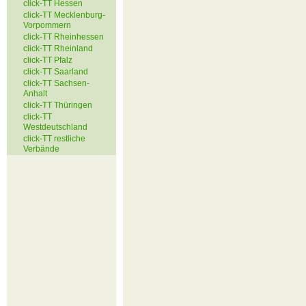
click-TT Hessen
click-TT Mecklenburg-
Vorpommern
click-TT Rheinhessen
click-TT Rheinland
click-TT Pfalz
click-TT Saarland
click-TT Sachsen-
Anhalt
click-TT Thüringen
click-TT
Westdeutschland
click-TT restliche
Verbände