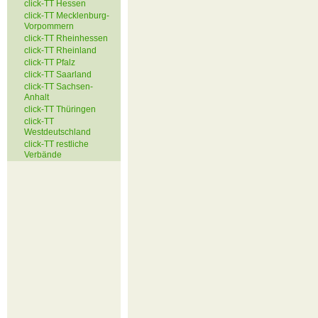
click-TT Hessen
click-TT Mecklenburg-
Vorpommern
click-TT Rheinhessen
click-TT Rheinland
click-TT Pfalz
click-TT Saarland
click-TT Sachsen-
Anhalt
click-TT Thüringen
click-TT
Westdeutschland
click-TT restliche
Verbände