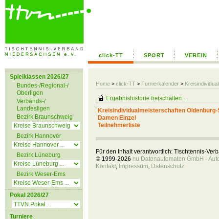
click-TT
SPORT
VEREIN
Spielklassen 2026/27
Home
>
click-TT
>
Turnierkalender
>
Kreisindividua
Bundes-/Regional-/
Oberligen
Ergebnishistorie freischalten ...
Verbands-/
Landesligen
Kreisindividualmeisterschaften Oldenburg-
Bezirk Braunschweig
Damen Einzel
Teilnehmerliste
Bezirk Hannover
Für den Inhalt verantwortlich: Tischtennis-Ve
Bezirk Lüneburg
© 1999-2026
nu Datenautomaten GmbH - Autom
Kontakt
,
Impressum
,
Datenschutz
Bezirk Weser-Ems
Pokal 2026/27
Turniere