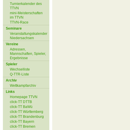
Turnierkalender des
TTVN
mini-Meisterschaften
im TTVN
TTVN-Race
Seminare
Veranstaltungskalender
Niedersachsen
Vereine
Adressen,
Mannschaften, Spieler,
Ergebnisse
Spieler
Wechselliste
Q-TTR-Liste
Archiv
Wettkampfarchiv
Links
Homepage TTVN
click-TT DTTB
click-TT BaWü
click-TT Württemberg
click-TT Brandenburg
click-TT Bayern
click-TT Bremen