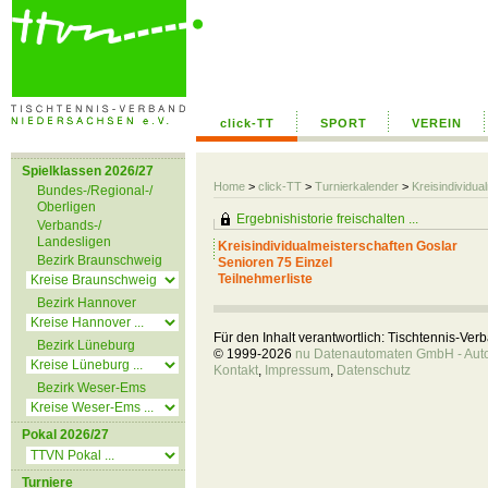
click-TT
SPORT
VEREIN
Spielklassen 2026/27
Home
>
click-TT
>
Turnierkalender
>
Kreisindividua
Bundes-/Regional-/
Oberligen
Ergebnishistorie freischalten ...
Verbands-/
Landesligen
Kreisindividualmeisterschaften Goslar
Bezirk Braunschweig
Senioren 75 Einzel
Teilnehmerliste
Bezirk Hannover
Für den Inhalt verantwortlich: Tischtennis-Ve
Bezirk Lüneburg
© 1999-2026
nu Datenautomaten GmbH - Autom
Kontakt
,
Impressum
,
Datenschutz
Bezirk Weser-Ems
Pokal 2026/27
Turniere