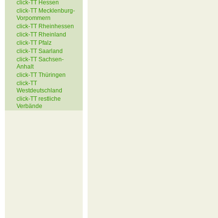
click-TT Hessen
click-TT Mecklenburg-
Vorpommern
click-TT Rheinhessen
click-TT Rheinland
click-TT Pfalz
click-TT Saarland
click-TT Sachsen-
Anhalt
click-TT Thüringen
click-TT
Westdeutschland
click-TT restliche
Verbände