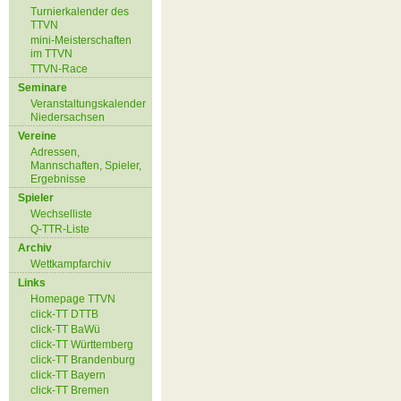
Turnierkalender des
TTVN
mini-Meisterschaften
im TTVN
TTVN-Race
Seminare
Veranstaltungskalender
Niedersachsen
Vereine
Adressen,
Mannschaften, Spieler,
Ergebnisse
Spieler
Wechselliste
Q-TTR-Liste
Archiv
Wettkampfarchiv
Links
Homepage TTVN
click-TT DTTB
click-TT BaWü
click-TT Württemberg
click-TT Brandenburg
click-TT Bayern
click-TT Bremen