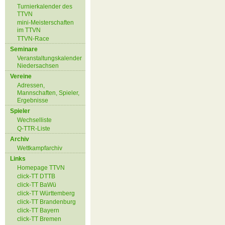
Turnierkalender des
TTVN
mini-Meisterschaften
im TTVN
TTVN-Race
Seminare
Veranstaltungskalender
Niedersachsen
Vereine
Adressen,
Mannschaften, Spieler,
Ergebnisse
Spieler
Wechselliste
Q-TTR-Liste
Archiv
Wettkampfarchiv
Links
Homepage TTVN
click-TT DTTB
click-TT BaWü
click-TT Württemberg
click-TT Brandenburg
click-TT Bayern
click-TT Bremen