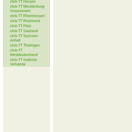
click-TT Hessen
click-TT Mecklenburg-
Vorpommern
click-TT Rheinhessen
click-TT Rheinland
click-TT Pfalz
click-TT Saarland
click-TT Sachsen-
Anhalt
click-TT Thüringen
click-TT
Westdeutschland
click-TT restliche
Verbände