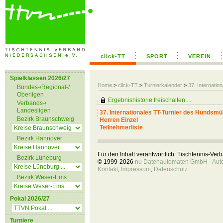
click-TT
SPORT
VEREIN
Spielklassen 2026/27
Home
>
click-TT
>
Turnierkalender
>
37. Internati
Bundes-/Regional-/
Oberligen
Ergebnishistorie freischalten ...
Verbands-/
Landesligen
37. Internationales TT-Turnier des Hundsmü
Bezirk Braunschweig
Herren Einzel
Teilnehmerliste
Bezirk Hannover
Für den Inhalt verantwortlich: Tischtennis-Ve
Bezirk Lüneburg
© 1999-2026
nu Datenautomaten GmbH - Autom
Kontakt
,
Impressum
,
Datenschutz
Bezirk Weser-Ems
Pokal 2026/27
Turniere