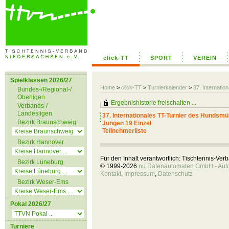
click-TT
SPORT
VEREIN
Spielklassen 2026/27
Home
>
click-TT
>
Turnierkalender
>
37. Internati
Bundes-/Regional-/
Oberligen
Ergebnishistorie freischalten ...
Verbands-/
Landesligen
37. Internationales TT-Turnier des Hundsmü
Bezirk Braunschweig
Jungen 19 Einzel
Teilnehmerliste
Bezirk Hannover
Für den Inhalt verantwortlich: Tischtennis-Ve
Bezirk Lüneburg
© 1999-2026
nu Datenautomaten GmbH - Autom
Kontakt
,
Impressum
,
Datenschutz
Bezirk Weser-Ems
Pokal 2026/27
Turniere