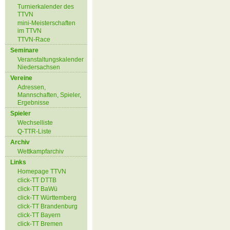
Turnierkalender des
TTVN
mini-Meisterschaften
im TTVN
TTVN-Race
Seminare
Veranstaltungskalender
Niedersachsen
Vereine
Adressen,
Mannschaften, Spieler,
Ergebnisse
Spieler
Wechselliste
Q-TTR-Liste
Archiv
Wettkampfarchiv
Links
Homepage TTVN
click-TT DTTB
click-TT BaWü
click-TT Württemberg
click-TT Brandenburg
click-TT Bayern
click-TT Bremen