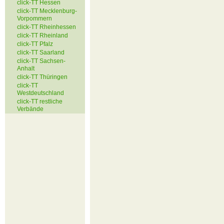
click-TT Hessen
click-TT Mecklenburg-
Vorpommern
click-TT Rheinhessen
click-TT Rheinland
click-TT Pfalz
click-TT Saarland
click-TT Sachsen-
Anhalt
click-TT Thüringen
click-TT
Westdeutschland
click-TT restliche
Verbände