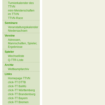
Turnierkalender des
TTVN
mini-Meisterschaften
im TTVN
TTVN-Race
Seminare
Veranstaltungskalender
Niedersachsen
Vereine
Adressen,
Mannschaften, Spieler,
Ergebnisse
Spieler
Wechselliste
Q-TTR-Liste
Archiv
Wettkampfarchiv
Links
Homepage TTVN
click-TT DTTB
click-TT BaWü
click-TT Württemberg
click-TT Brandenburg
click-TT Bayern
click-TT Bremen