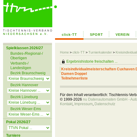
click-TT
SPORT
VEREIN
Spielklassen 2026/27
Home
>
click-TT
>
Turnierkalender
>
Kreisindividu
Bundes-/Regional-/
Oberligen
Ergebnishistorie freischalten ...
Verbands-/
Landesligen
Kreisindividualmeisterschaften Cuxhaven 
Bezirk Braunschweig
Damen Doppel
Teilnehmerliste
Bezirk Hannover
Für den Inhalt verantwortlich: Tischtennis-Ve
Bezirk Lüneburg
© 1999-2026
nu Datenautomaten GmbH - Autom
Kontakt
,
Impressum
,
Datenschutz
Bezirk Weser-Ems
Pokal 2026/27
Turniere