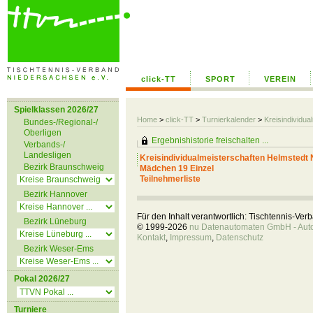
click-TT
SPORT
VEREIN
Spielklassen 2026/27
Home
>
click-TT
>
Turnierkalender
>
Kreisindividu
Bundes-/Regional-/
Oberligen
Ergebnishistorie freischalten ...
Verbands-/
Landesligen
Kreisindividualmeisterschaften Helmsted
Bezirk Braunschweig
Mädchen 19 Einzel
Teilnehmerliste
Bezirk Hannover
Für den Inhalt verantwortlich: Tischtennis-Ve
Bezirk Lüneburg
© 1999-2026
nu Datenautomaten GmbH - Autom
Kontakt
,
Impressum
,
Datenschutz
Bezirk Weser-Ems
Pokal 2026/27
Turniere