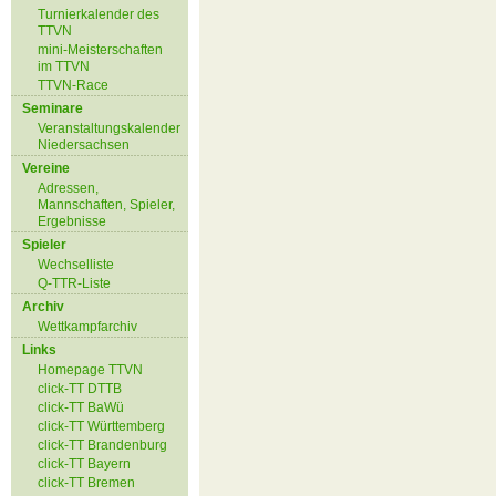
Turnierkalender des
TTVN
mini-Meisterschaften
im TTVN
TTVN-Race
Seminare
Veranstaltungskalender
Niedersachsen
Vereine
Adressen,
Mannschaften, Spieler,
Ergebnisse
Spieler
Wechselliste
Q-TTR-Liste
Archiv
Wettkampfarchiv
Links
Homepage TTVN
click-TT DTTB
click-TT BaWü
click-TT Württemberg
click-TT Brandenburg
click-TT Bayern
click-TT Bremen