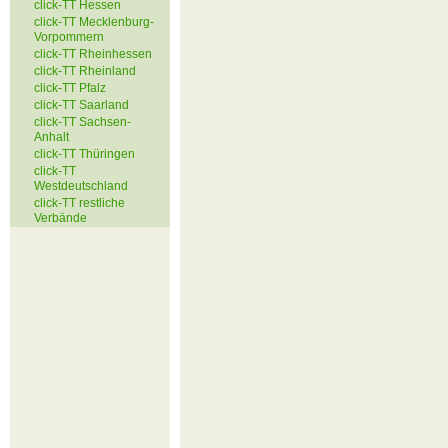
click-TT Hessen
click-TT Mecklenburg-
Vorpommern
click-TT Rheinhessen
click-TT Rheinland
click-TT Pfalz
click-TT Saarland
click-TT Sachsen-
Anhalt
click-TT Thüringen
click-TT
Westdeutschland
click-TT restliche
Verbände