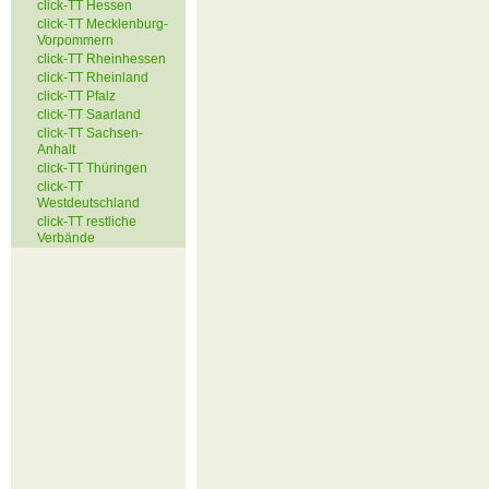
click-TT Hessen
click-TT Mecklenburg-
Vorpommern
click-TT Rheinhessen
click-TT Rheinland
click-TT Pfalz
click-TT Saarland
click-TT Sachsen-
Anhalt
click-TT Thüringen
click-TT
Westdeutschland
click-TT restliche
Verbände