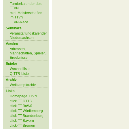
Turnierkalender des
TTVN
mini-Meisterschaften
im TTVN
TTVN-Race
Seminare
Veranstaltungskalender
Niedersachsen
Vereine
Adressen,
Mannschaften, Spieler,
Ergebnisse
Spieler
Wechselliste
Q-TTR-Liste
Archiv
Wettkampfarchiv
Links
Homepage TTVN
click-TT DTTB
click-TT BaWü
click-TT Württemberg
click-TT Brandenburg
click-TT Bayern
click-TT Bremen