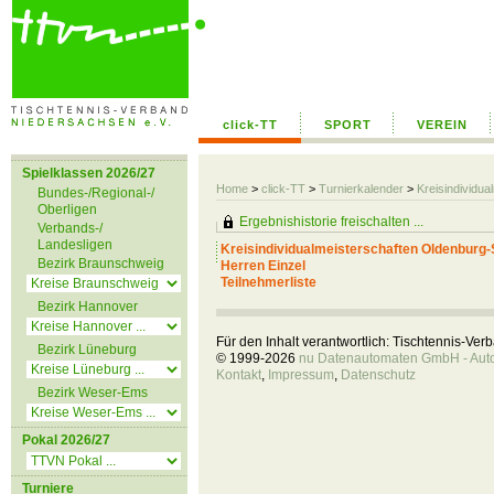
click-TT
SPORT
VEREIN
Spielklassen 2026/27
Home
>
click-TT
>
Turnierkalender
>
Kreisindividua
Bundes-/Regional-/
Oberligen
Ergebnishistorie freischalten ...
Verbands-/
Landesligen
Kreisindividualmeisterschaften Oldenburg-
Bezirk Braunschweig
Herren Einzel
Teilnehmerliste
Bezirk Hannover
Für den Inhalt verantwortlich: Tischtennis-Ve
Bezirk Lüneburg
© 1999-2026
nu Datenautomaten GmbH - Autom
Kontakt
,
Impressum
,
Datenschutz
Bezirk Weser-Ems
Pokal 2026/27
Turniere