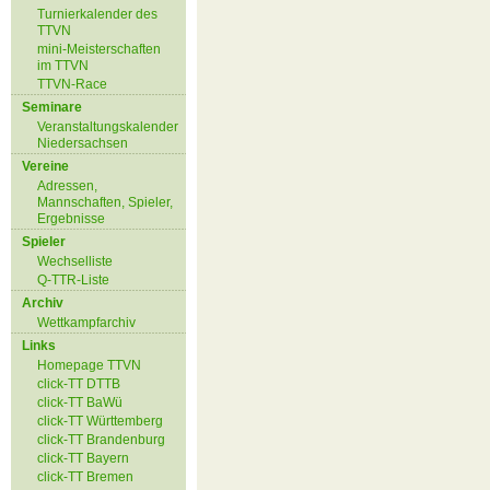
Turnierkalender des
TTVN
mini-Meisterschaften
im TTVN
TTVN-Race
Seminare
Veranstaltungskalender
Niedersachsen
Vereine
Adressen,
Mannschaften, Spieler,
Ergebnisse
Spieler
Wechselliste
Q-TTR-Liste
Archiv
Wettkampfarchiv
Links
Homepage TTVN
click-TT DTTB
click-TT BaWü
click-TT Württemberg
click-TT Brandenburg
click-TT Bayern
click-TT Bremen