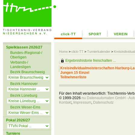
click-TT
SPORT
VEREIN
Spielklassen 2026/27
Home
>
click-TT
>
Turnierkalender
>
Kreisindividu
Bundes-/Regional-/
Oberligen
Ergebnishistorie freischalten ...
Verbands-/
Landesligen
Kreisindividualmeisterschaften Harburg-
Bezirk Braunschweig
Jungen 15 Einzel
Teilnehmerliste
Bezirk Hannover
Für den Inhalt verantwortlich: Tischtennis-Ve
Bezirk Lüneburg
© 1999-2026
nu Datenautomaten GmbH - Autom
Kontakt
,
Impressum
,
Datenschutz
Bezirk Weser-Ems
Pokal 2026/27
Turniere