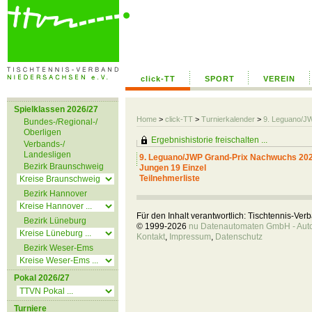
click-TT
SPORT
VEREIN
Spielklassen 2026/27
Home
>
click-TT
>
Turnierkalender
>
9. Leguano/J
Bundes-/Regional-/
Oberligen
Ergebnishistorie freischalten ...
Verbands-/
Landesligen
9. Leguano/JWP Grand-Prix Nachwuchs 20
Bezirk Braunschweig
Jungen 19 Einzel
Teilnehmerliste
Bezirk Hannover
Für den Inhalt verantwortlich: Tischtennis-Ve
Bezirk Lüneburg
© 1999-2026
nu Datenautomaten GmbH - Autom
Kontakt
,
Impressum
,
Datenschutz
Bezirk Weser-Ems
Pokal 2026/27
Turniere