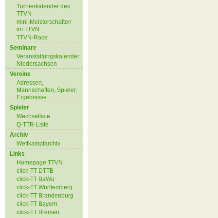
Turnierkalender des
TTVN
mini-Meisterschaften
im TTVN
TTVN-Race
Seminare
Veranstaltungskalender
Niedersachsen
Vereine
Adressen,
Mannschaften, Spieler,
Ergebnisse
Spieler
Wechselliste
Q-TTR-Liste
Archiv
Wettkampfarchiv
Links
Homepage TTVN
click-TT DTTB
click-TT BaWü
click-TT Württemberg
click-TT Brandenburg
click-TT Bayern
click-TT Bremen