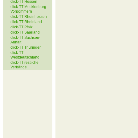
click-TT Hessen
click-TT Mecklenburg-
Vorpommern
click-TT Rheinhessen
click-TT Rheinland
click-TT Pfalz
click-TT Saarland
click-TT Sachsen-
Anhalt
click-TT Thüringen
click-TT
Westdeutschland
click-TT restliche
Verbände