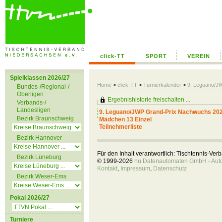
click-TT
SPORT
VEREIN
Spielklassen 2026/27
Home
>
click-TT
>
Turnierkalender
>
9. Leguano/J
Bundes-/Regional-/
Oberligen
Ergebnishistorie freischalten ...
Verbands-/
Landesligen
9. Leguano/JWP Grand-Prix Nachwuchs 20
Bezirk Braunschweig
Mädchen 13 Einzel
Teilnehmerliste
Bezirk Hannover
Für den Inhalt verantwortlich: Tischtennis-Ve
Bezirk Lüneburg
© 1999-2026
nu Datenautomaten GmbH - Autom
Kontakt
,
Impressum
,
Datenschutz
Bezirk Weser-Ems
Pokal 2026/27
Turniere