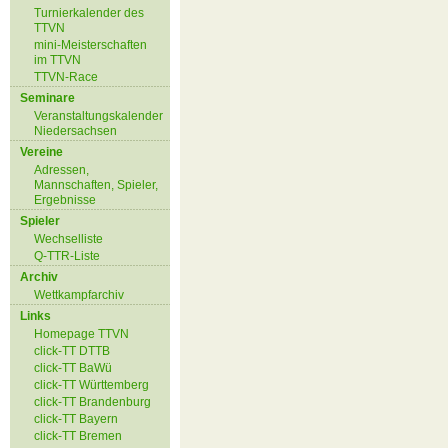
Turnierkalender des
TTVN
mini-Meisterschaften
im TTVN
TTVN-Race
Seminare
Veranstaltungskalender
Niedersachsen
Vereine
Adressen,
Mannschaften, Spieler,
Ergebnisse
Spieler
Wechselliste
Q-TTR-Liste
Archiv
Wettkampfarchiv
Links
Homepage TTVN
click-TT DTTB
click-TT BaWü
click-TT Württemberg
click-TT Brandenburg
click-TT Bayern
click-TT Bremen