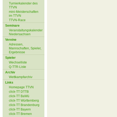
Turnierkalender des
TTVN
mini-Meisterschaften
im TTVN
TTVN-Race
Seminare
Veranstaltungskalender
Niedersachsen
Vereine
Adressen,
Mannschaften, Spieler,
Ergebnisse
Spieler
Wechselliste
Q-TTR-Liste
Archiv
Wettkampfarchiv
Links
Homepage TTVN
click-TT DTTB
click-TT BaWü
click-TT Württemberg
click-TT Brandenburg
click-TT Bayern
click-TT Bremen