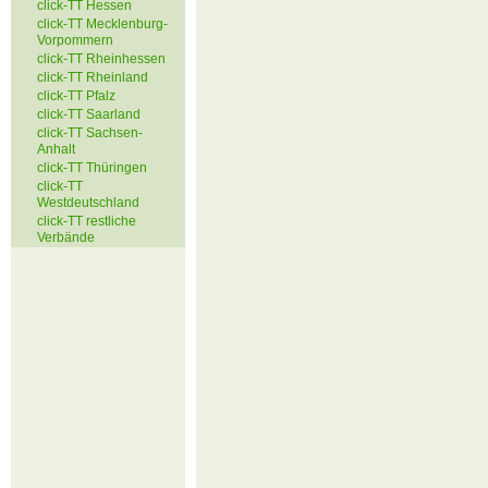
click-TT Hessen
click-TT Mecklenburg-
Vorpommern
click-TT Rheinhessen
click-TT Rheinland
click-TT Pfalz
click-TT Saarland
click-TT Sachsen-
Anhalt
click-TT Thüringen
click-TT
Westdeutschland
click-TT restliche
Verbände