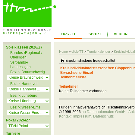
click-TT
SPORT
VEREIN
Spielklassen 2026/27
Home
>
click-TT
>
Turnierkalender
>
Kreisindividu
Bundes-/Regional-/
Oberligen
Ergebnishistorie freigeschaltet
Verbands-/
Landesligen
Kreisindividualmeisterschaften Cloppenbu
Bezirk Braunschweig
Erwachsene Einzel
Teilnehmerliste
Bezirk Hannover
Teilnehmer
Keine Teilnehmer vorhanden
Bezirk Lüneburg
Bezirk Weser-Ems
Für den Inhalt verantwortlich: Tischtennis-Ve
© 1999-2026
nu Datenautomaten GmbH - Autom
Kontakt
,
Impressum
,
Datenschutz
Pokal 2026/27
Turniere