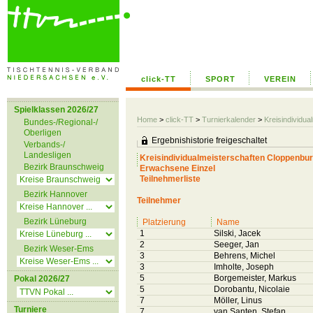
click-TT
SPORT
VEREIN
Spielklassen 2026/27
Home
>
click-TT
>
Turnierkalender
>
Kreisindividu
Bundes-/Regional-/
Oberligen
Ergebnishistorie freigeschaltet
Verbands-/
Landesligen
Kreisindividualmeisterschaften Cloppenbu
Bezirk Braunschweig
Erwachsene Einzel
Teilnehmerliste
Bezirk Hannover
Teilnehmer
Bezirk Lüneburg
Platzierung
Name
1
Silski, Jacek
2
Seeger, Jan
Bezirk Weser-Ems
3
Behrens, Michel
3
Imholte, Joseph
5
Borgemeister, Markus
Pokal 2026/27
5
Dorobantu, Nicolaie
7
Möller, Linus
Turniere
7
van Santen, Stefan