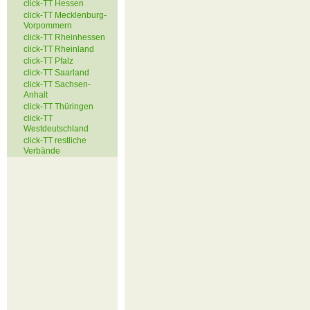
click-TT Hessen
click-TT Mecklenburg-
Vorpommern
click-TT Rheinhessen
click-TT Rheinland
click-TT Pfalz
click-TT Saarland
click-TT Sachsen-
Anhalt
click-TT Thüringen
click-TT
Westdeutschland
click-TT restliche
Verbände