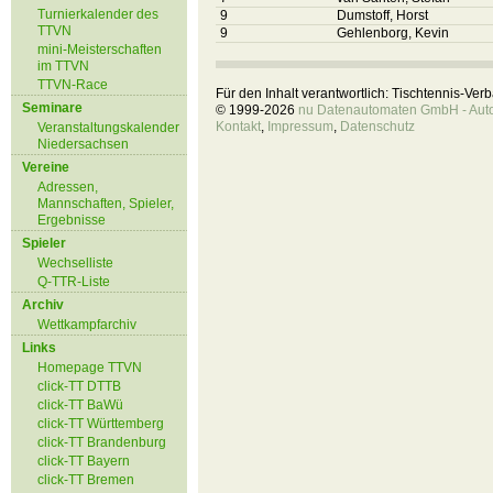
Turnierkalender des
9
Dumstoff, Horst
TTVN
9
Gehlenborg, Kevin
mini-Meisterschaften
im TTVN
TTVN-Race
Für den Inhalt verantwortlich: Tischtennis-Ve
Seminare
© 1999-2026
nu Datenautomaten GmbH - Autom
Kontakt
,
Impressum
,
Datenschutz
Veranstaltungskalender
Niedersachsen
Vereine
Adressen,
Mannschaften, Spieler,
Ergebnisse
Spieler
Wechselliste
Q-TTR-Liste
Archiv
Wettkampfarchiv
Links
Homepage TTVN
click-TT DTTB
click-TT BaWü
click-TT Württemberg
click-TT Brandenburg
click-TT Bayern
click-TT Bremen