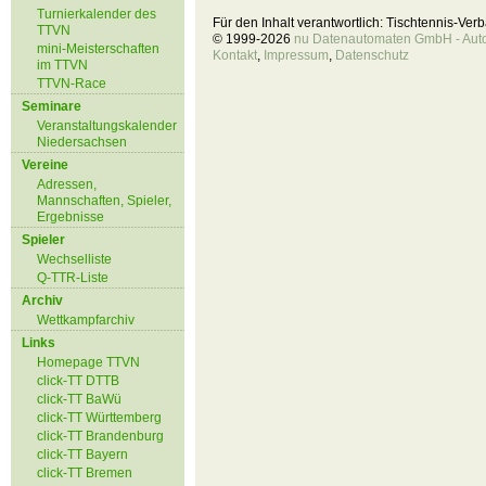
Turnierkalender des
Für den Inhalt verantwortlich: Tischtennis-Ve
TTVN
© 1999-2026
nu Datenautomaten GmbH - Autom
mini-Meisterschaften
Kontakt
,
Impressum
,
Datenschutz
im TTVN
TTVN-Race
Seminare
Veranstaltungskalender
Niedersachsen
Vereine
Adressen,
Mannschaften, Spieler,
Ergebnisse
Spieler
Wechselliste
Q-TTR-Liste
Archiv
Wettkampfarchiv
Links
Homepage TTVN
click-TT DTTB
click-TT BaWü
click-TT Württemberg
click-TT Brandenburg
click-TT Bayern
click-TT Bremen