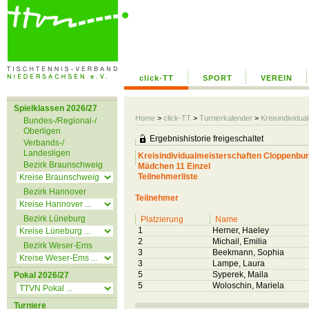
click-TT
SPORT
VEREIN
Spielklassen 2026/27
Home
>
click-TT
>
Turnierkalender
>
Kreisindividu
Bundes-/Regional-/
Oberligen
Ergebnishistorie freigeschaltet
Verbands-/
Landesligen
Kreisindividualmeisterschaften Cloppenbu
Bezirk Braunschweig
Mädchen 11 Einzel
Teilnehmerliste
Bezirk Hannover
Teilnehmer
Bezirk Lüneburg
Platzierung
Name
1
Herner, Haeley
2
Michail, Emilia
Bezirk Weser-Ems
3
Beekmann, Sophia
3
Lampe, Laura
5
Syperek, Maila
Pokal 2026/27
5
Woloschin, Mariela
Turniere