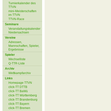
Turnierkalender des
TTVN
mini-Meisterschaften
im TTVN
TTVN-Race
Seminare
Veranstaltungskalender
Niedersachsen
Vereine
Adressen,
Mannschaften, Spieler,
Ergebnisse
Spieler
Wechselliste
Q-TTR-Liste
Archiv
Wettkampfarchiv
Links
Homepage TTVN
click-TT DTTB
click-TT BaWü
click-TT Württemberg
click-TT Brandenburg
click-TT Bayern
click-TT Bremen