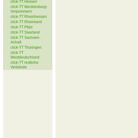
click-TT Hessen
click-TT Mecklenburg-
Vorpommern
click-TT Rheinhessen
click-TT Rheinland
click-TT Pfalz
click-TT Saarland
click-TT Sachsen-
Anhalt
click-TT Thüringen
click-TT
Westdeutschland
click-TT restliche
Verbände