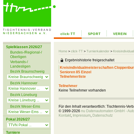
click-TT
SPORT
VEREIN
Spielklassen 2026/27
Home
>
click-TT
>
Turnierkalender
>
Kreisindividu
Bundes-/Regional-/
Oberligen
Ergebnishistorie freigeschaltet
Verbands-/
Landesligen
Kreisindividualmeisterschaften Cloppenbu
Bezirk Braunschweig
Senioren 85 Einzel
Teilnehmerliste
Bezirk Hannover
Teilnehmer
Keine Teilnehmer vorhanden
Bezirk Lüneburg
Bezirk Weser-Ems
Für den Inhalt verantwortlich: Tischtennis-Ve
© 1999-2026
nu Datenautomaten GmbH - Autom
Kontakt
,
Impressum
,
Datenschutz
Pokal 2026/27
Turniere