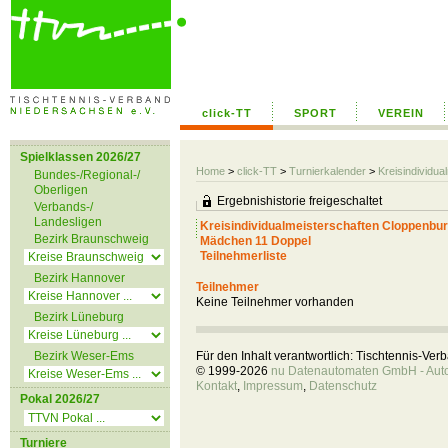
click-TT
SPORT
VEREIN
Spielklassen 2026/27
Home
>
click-TT
>
Turnierkalender
>
Kreisindividu
Bundes-/Regional-/
Oberligen
Ergebnishistorie freigeschaltet
Verbands-/
Landesligen
Kreisindividualmeisterschaften Cloppenbu
Bezirk Braunschweig
Mädchen 11 Doppel
Teilnehmerliste
Bezirk Hannover
Teilnehmer
Keine Teilnehmer vorhanden
Bezirk Lüneburg
Bezirk Weser-Ems
Für den Inhalt verantwortlich: Tischtennis-Ve
© 1999-2026
nu Datenautomaten GmbH - Autom
Kontakt
,
Impressum
,
Datenschutz
Pokal 2026/27
Turniere