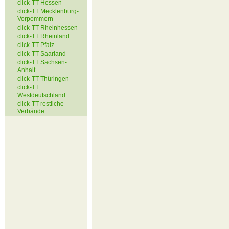
click-TT Hessen
click-TT Mecklenburg-
Vorpommern
click-TT Rheinhessen
click-TT Rheinland
click-TT Pfalz
click-TT Saarland
click-TT Sachsen-
Anhalt
click-TT Thüringen
click-TT
Westdeutschland
click-TT restliche
Verbände