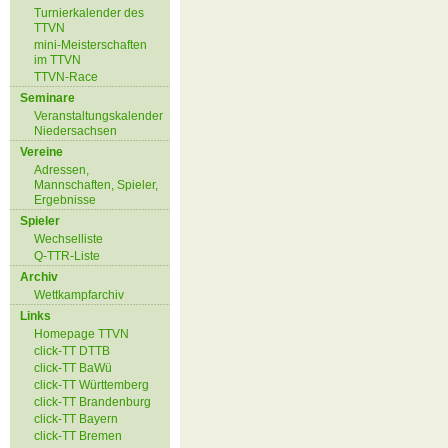
Turnierkalender des
TTVN
mini-Meisterschaften
im TTVN
TTVN-Race
Seminare
Veranstaltungskalender
Niedersachsen
Vereine
Adressen,
Mannschaften, Spieler,
Ergebnisse
Spieler
Wechselliste
Q-TTR-Liste
Archiv
Wettkampfarchiv
Links
Homepage TTVN
click-TT DTTB
click-TT BaWü
click-TT Württemberg
click-TT Brandenburg
click-TT Bayern
click-TT Bremen