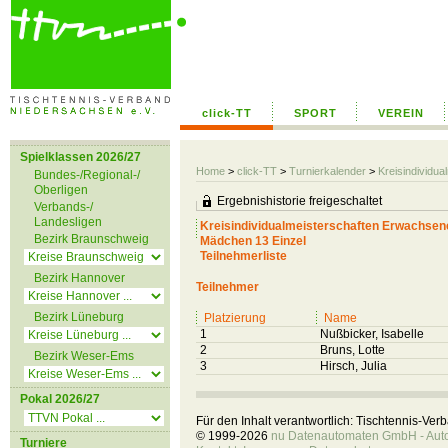
click-TT
SPORT
VEREIN
Spielklassen 2026/27
Home
>
click-TT
>
Turnierkalender
>
Kreisindividu
Bundes-/Regional-/
Oberligen
Ergebnishistorie freigeschaltet
Verbands-/
Landesligen
Kreisindividualmeisterschaften Erwachs
Bezirk Braunschweig
Mädchen 13 Einzel
Teilnehmerliste
Bezirk Hannover
Teilnehmer
Bezirk Lüneburg
Platzierung
Name
1
Nußbicker, Isabelle
2
Bruns, Lotte
Bezirk Weser-Ems
3
Hirsch, Julia
Pokal 2026/27
Für den Inhalt verantwortlich: Tischtennis-Ve
© 1999-2026
nu Datenautomaten GmbH - Autom
Turniere