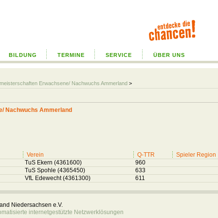
BILDUNG
TERMINE
SERVICE
ÜBER UNS
almeisterschaften Erwachsene/ Nachwuchs Ammerland
>
ene/ Nachwuchs Ammerland
Verein
Q-TTR
Spieler Region
TuS Ekern (4361600)
960
TuS Spohle (4365450)
633
VfL Edewecht (4361300)
611
rband Niedersachsen e.V.
atisierte internetgestützte Netzwerklösungen