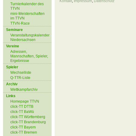
Kontakt
,
Impressum
,
Datenschutz
Turnierkalender des
TTVN
mini-Meisterschaften
im TTVN
TTVN-Race
Seminare
Veranstaltungskalender
Niedersachsen
Vereine
Adressen,
Mannschaften, Spieler,
Ergebnisse
Spieler
Wechselliste
Q-TTR-Liste
Archiv
Wettkampfarchiv
Links
Homepage TTVN
click-TT DTTB
click-TT BaWü
click-TT Württemberg
click-TT Brandenburg
click-TT Bayern
click-TT Bremen