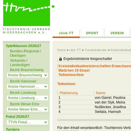
click-TT
SPORT
VEREIN
Spielklassen 2026/27
Home
>
click-TT
>
Turnierkalender
>
Kreisindividu
Bundes-/Regional-/
Oberligen
Ergebnishistorie freigeschaltet
Verbands-/
Landesligen
Kreisindividualmeisterschaften Erwachs
Bezirk Braunschweig
Mädchen 19 Einzel
Teilnehmerliste
Bezirk Hannover
Teilnehmer
Bezirk Lüneburg
Platzierung
Name
1
von Garrel, Paulina
2
van der Slyk, Meira
Bezirk Weser-Ems
3
Nußbicker, Josefina
4
Switala, Hannah
Pokal 2026/27
Für den Inhalt verantwortlich: Tischtennis-Ve
Turniere