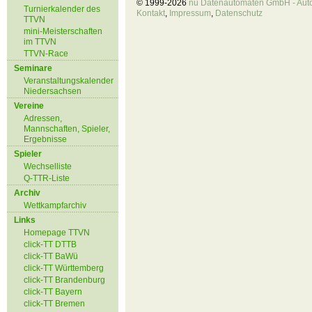
© 1999-2026
nu Datenautomaten GmbH - Autom
Turnierkalender des
Kontakt
,
Impressum
,
Datenschutz
TTVN
mini-Meisterschaften
im TTVN
TTVN-Race
Seminare
Veranstaltungskalender
Niedersachsen
Vereine
Adressen,
Mannschaften, Spieler,
Ergebnisse
Spieler
Wechselliste
Q-TTR-Liste
Archiv
Wettkampfarchiv
Links
Homepage TTVN
click-TT DTTB
click-TT BaWü
click-TT Württemberg
click-TT Brandenburg
click-TT Bayern
click-TT Bremen