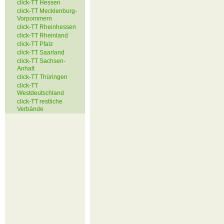
click-TT Hessen
click-TT Mecklenburg-
Vorpommern
click-TT Rheinhessen
click-TT Rheinland
click-TT Pfalz
click-TT Saarland
click-TT Sachsen-
Anhalt
click-TT Thüringen
click-TT
Westdeutschland
click-TT restliche
Verbände