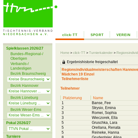
click-TT
SPORT
VEREIN
Spielklassen 2026/27
Home
>
click-TT
>
Turnierkalender
>
Regionsindivi
Bundes-/Regional-/
Oberligen
Ergebnishistorie freigeschaltet
Verbands-/
Landesligen
Regionsindividualmeisterschaften Hannov
Bezirk Braunschweig
Mädchen 19 Einzel
Teilnehmerliste
Bezirk Hannover
Teilnehmer
Bezirk Lüneburg
Platzierung
Name
1
Banse, Fee
2
Strysio, Emina
Bezirk Weser-Ems
3
Romei, Sophia
3
Wieczorek, Ella
5
Gruschka, Lara
Pokal 2026/27
5
Orellana, Renata
5
Reineke, Hanna
Turniere
8
Grudentaler, Alina