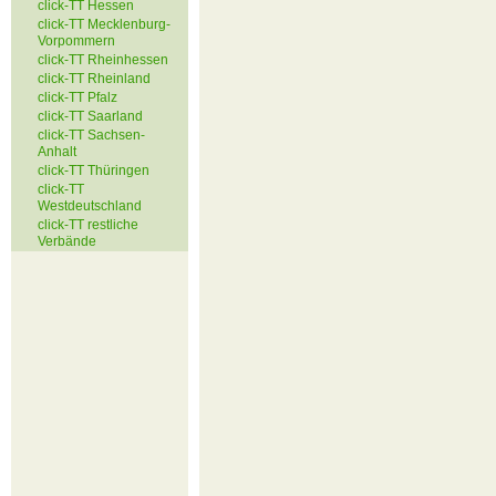
click-TT Hessen
click-TT Mecklenburg-
Vorpommern
click-TT Rheinhessen
click-TT Rheinland
click-TT Pfalz
click-TT Saarland
click-TT Sachsen-
Anhalt
click-TT Thüringen
click-TT
Westdeutschland
click-TT restliche
Verbände