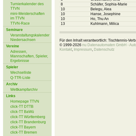
Turnierkalender des
8
Schäfer, Sophia-Marie
TTVN
10
Belegu, Alea
mini-Meisterschaften
10
Hanse, Josephine
im TTVN
10
Ho, Thu An
TTVN-Race
13
Kuhlmann, Milica
Seminare
Veranstaltungskalender
Niedersachsen
Für den Inhalt verantwortlich: Tischtennis-Ve
© 1999-2026
nu Datenautomaten GmbH - Autom
Vereine
Kontakt
,
Impressum
,
Datenschutz
Adressen,
Mannschaften, Spieler,
Ergebnisse
Spieler
Wechselliste
Q-TTR-Liste
Archiv
Wettkampfarchiv
Links
Homepage TTVN
click-TT DTTB
click-TT BaWü
click-TT Württemberg
click-TT Brandenburg
click-TT Bayern
click-TT Bremen