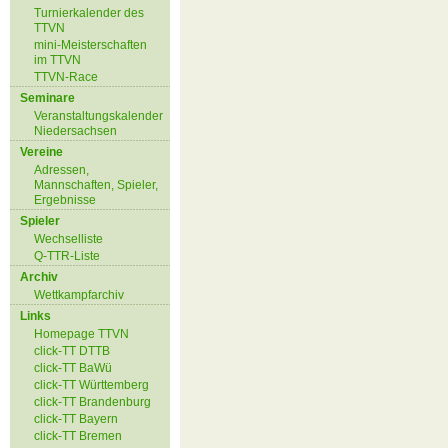
Turnierkalender des
TTVN
mini-Meisterschaften
im TTVN
TTVN-Race
Seminare
Veranstaltungskalender
Niedersachsen
Vereine
Adressen,
Mannschaften, Spieler,
Ergebnisse
Spieler
Wechselliste
Q-TTR-Liste
Archiv
Wettkampfarchiv
Links
Homepage TTVN
click-TT DTTB
click-TT BaWü
click-TT Württemberg
click-TT Brandenburg
click-TT Bayern
click-TT Bremen