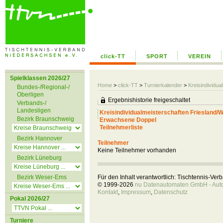
click-TT
SPORT
VEREIN
Spielklassen 2026/27
Home
>
click-TT
>
Turnierkalender
>
Kreisindividu
Bundes-/Regional-/
Oberligen
Ergebnishistorie freigeschaltet
Verbands-/
Landesligen
Kreisindividualmeisterschaften Friesland
Bezirk Braunschweig
Erwachsene Doppel
Teilnehmerliste
Bezirk Hannover
Teilnehmer
Keine Teilnehmer vorhanden
Bezirk Lüneburg
Bezirk Weser-Ems
Für den Inhalt verantwortlich: Tischtennis-Ve
© 1999-2026
nu Datenautomaten GmbH - Autom
Kontakt
,
Impressum
,
Datenschutz
Pokal 2026/27
Turniere