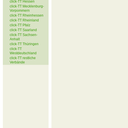
click-TT Hessen
click-TT Mecklenburg-
Vorpommern
click-TT Rheinhessen
click-TT Rheinland
click-TT Pfalz
click-TT Saarland
click-TT Sachsen-
Anhalt
click-TT Thüringen
click-TT
Westdeutschland
click-TT restliche
Verbände