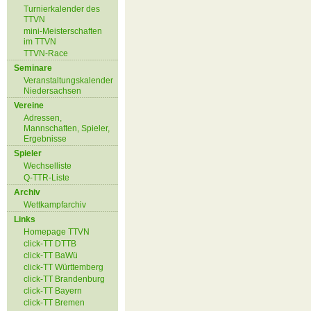
Turnierkalender des
TTVN
mini-Meisterschaften
im TTVN
TTVN-Race
Seminare
Veranstaltungskalender
Niedersachsen
Vereine
Adressen,
Mannschaften, Spieler,
Ergebnisse
Spieler
Wechselliste
Q-TTR-Liste
Archiv
Wettkampfarchiv
Links
Homepage TTVN
click-TT DTTB
click-TT BaWü
click-TT Württemberg
click-TT Brandenburg
click-TT Bayern
click-TT Bremen