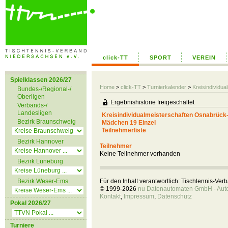
click-TT
SPORT
VEREIN
Spielklassen 2026/27
Home
>
click-TT
>
Turnierkalender
>
Kreisindividu
Bundes-/Regional-/
Oberligen
Ergebnishistorie freigeschaltet
Verbands-/
Landesligen
Kreisindividualmeisterschaften Osnabrück
Bezirk Braunschweig
Mädchen 19 Einzel
Teilnehmerliste
Bezirk Hannover
Teilnehmer
Keine Teilnehmer vorhanden
Bezirk Lüneburg
Bezirk Weser-Ems
Für den Inhalt verantwortlich: Tischtennis-Ve
© 1999-2026
nu Datenautomaten GmbH - Autom
Kontakt
,
Impressum
,
Datenschutz
Pokal 2026/27
Turniere