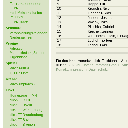
Turnierkalender des
9
Hoppe, Pitt
TTVN
10
Kregelin, Nico
mini-Meisterschaften
11
Lindner, Niklas
im TTVN
12
Jungert, Joshua
TTVN-Race
13
Pavlov, Jivko
14
Plischka, Gabriel
Seminare
15
Krecher, Jannes
Veranstaltungskalender
16
von Hammerstein, Ludwi
Niedersachsen
17
Lechel, Tjorben
Vereine
18
Lechel, Lars
Adressen,
Mannschaften, Spieler,
Ergebnisse
Für den Inhalt verantwortlich: Tischtennis-Ve
Spieler
© 1999-2026
nu Datenautomaten GmbH - Autom
Wechselliste
Kontakt
,
Impressum
,
Datenschutz
Q-TTR-Liste
Archiv
Wettkampfarchiv
Links
Homepage TTVN
click-TT DTTB
click-TT BaWü
click-TT Württemberg
click-TT Brandenburg
click-TT Bayern
click-TT Bremen