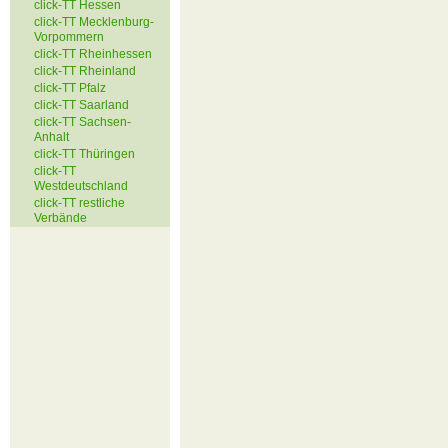
click-TT Hessen
click-TT Mecklenburg-
Vorpommern
click-TT Rheinhessen
click-TT Rheinland
click-TT Pfalz
click-TT Saarland
click-TT Sachsen-
Anhalt
click-TT Thüringen
click-TT
Westdeutschland
click-TT restliche
Verbände