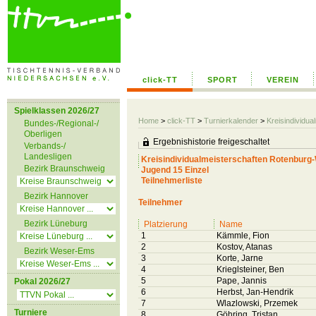
click-TT
SPORT
VEREIN
Spielklassen 2026/27
Home
>
click-TT
>
Turnierkalender
>
Kreisindivid
Bundes-/Regional-/
Oberligen
Ergebnishistorie freigeschaltet
Verbands-/
Landesligen
Kreisindividualmeisterschaften Rotenbu
Bezirk Braunschweig
Jugend 15 Einzel
Teilnehmerliste
Bezirk Hannover
Teilnehmer
Bezirk Lüneburg
Platzierung
Name
1
Kämmle, Fion
2
Kostov, Atanas
Bezirk Weser-Ems
3
Korte, Jarne
4
Krieglsteiner, Ben
5
Pape, Jannis
Pokal 2026/27
6
Herbst, Jan-Hendrik
7
Wlazlowski, Przemek
Turniere
8
Göhring, Tristan