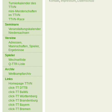
Kontakt
,
Impressum
,
Datenschutz
Turnierkalender des
TTVN
mini-Meisterschaften
im TTVN
TTVN-Race
Seminare
Veranstaltungskalender
Niedersachsen
Vereine
Adressen,
Mannschaften, Spieler,
Ergebnisse
Spieler
Wechselliste
Q-TTR-Liste
Archiv
Wettkampfarchiv
Links
Homepage TTVN
click-TT DTTB
click-TT BaWü
click-TT Württemberg
click-TT Brandenburg
click-TT Bayern
click-TT Bremen