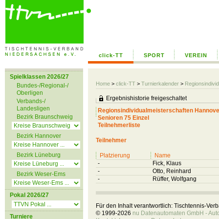
click-TT
SPORT
VEREIN
Spielklassen 2026/27
Home
>
click-TT
>
Turnierkalender
>
Regionsindivi
Bundes-/Regional-/
Oberligen
Ergebnishistorie freigeschaltet
Verbands-/
Landesligen
Regionsindividualmeisterschaften Hannover
Bezirk Braunschweig
Senioren 75 Einzel
Teilnehmerliste
Bezirk Hannover
Teilnehmer
Bezirk Lüneburg
Platzierung
Name
-
Fick, Klaus
-
Otto, Reinhard
Bezirk Weser-Ems
-
Rüffer, Wolfgang
Pokal 2026/27
Für den Inhalt verantwortlich: Tischtennis-Ve
© 1999-2026
nu Datenautomaten GmbH - Autom
Turniere