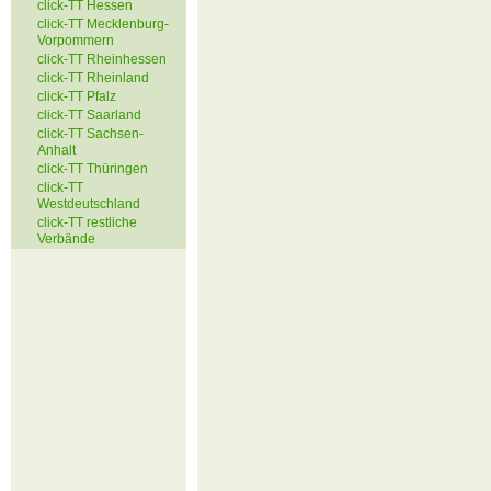
click-TT Hessen
click-TT Mecklenburg-
Vorpommern
click-TT Rheinhessen
click-TT Rheinland
click-TT Pfalz
click-TT Saarland
click-TT Sachsen-
Anhalt
click-TT Thüringen
click-TT
Westdeutschland
click-TT restliche
Verbände