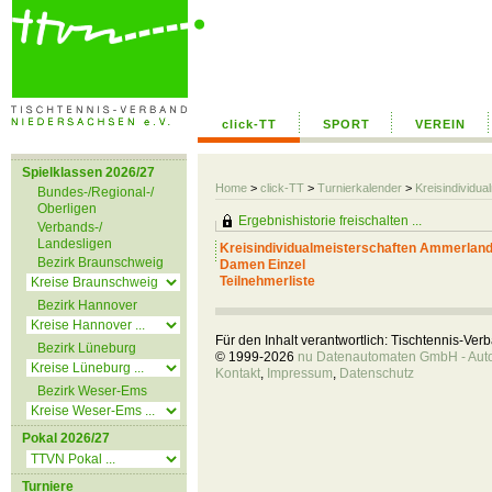
click-TT
SPORT
VEREIN
Spielklassen 2026/27
Home
>
click-TT
>
Turnierkalender
>
Kreisindividu
Bundes-/Regional-/
Oberligen
Ergebnishistorie freischalten ...
Verbands-/
Landesligen
Kreisindividualmeisterschaften Ammerlan
Bezirk Braunschweig
Damen Einzel
Teilnehmerliste
Bezirk Hannover
Für den Inhalt verantwortlich: Tischtennis-Ve
Bezirk Lüneburg
© 1999-2026
nu Datenautomaten GmbH - Autom
Kontakt
,
Impressum
,
Datenschutz
Bezirk Weser-Ems
Pokal 2026/27
Turniere