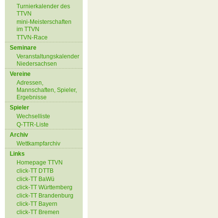
Turnierkalender des
TTVN
mini-Meisterschaften
im TTVN
TTVN-Race
Seminare
Veranstaltungskalender
Niedersachsen
Vereine
Adressen,
Mannschaften, Spieler,
Ergebnisse
Spieler
Wechselliste
Q-TTR-Liste
Archiv
Wettkampfarchiv
Links
Homepage TTVN
click-TT DTTB
click-TT BaWü
click-TT Württemberg
click-TT Brandenburg
click-TT Bayern
click-TT Bremen