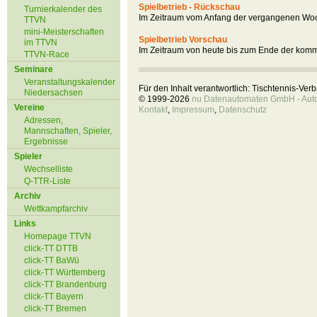
Spielbetrieb - Rückschau
Turnierkalender des
Im Zeitraum vom Anfang der vergangenen Woc
TTVN
mini-Meisterschaften
Spielbetrieb Vorschau
im TTVN
Im Zeitraum von heute bis zum Ende der kom
TTVN-Race
Seminare
Veranstaltungskalender
Für den Inhalt verantwortlich: Tischtennis-Ve
Niedersachsen
© 1999-2026
nu Datenautomaten GmbH - Autom
Vereine
Kontakt
,
Impressum
,
Datenschutz
Adressen,
Mannschaften, Spieler,
Ergebnisse
Spieler
Wechselliste
Q-TTR-Liste
Archiv
Wettkampfarchiv
Links
Homepage TTVN
click-TT DTTB
click-TT BaWü
click-TT Württemberg
click-TT Brandenburg
click-TT Bayern
click-TT Bremen