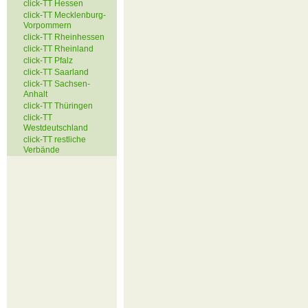
click-TT Hessen
click-TT Mecklenburg-
Vorpommern
click-TT Rheinhessen
click-TT Rheinland
click-TT Pfalz
click-TT Saarland
click-TT Sachsen-
Anhalt
click-TT Thüringen
click-TT
Westdeutschland
click-TT restliche
Verbände