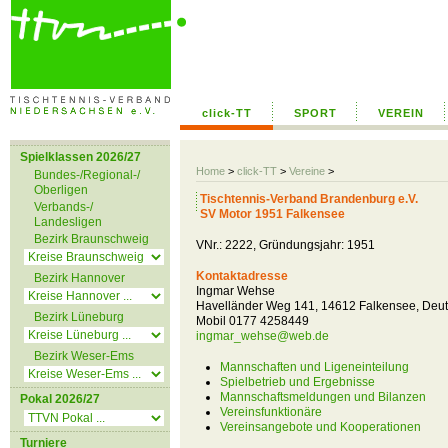
click-TT
SPORT
VEREIN
Spielklassen 2026/27
Home
>
click-TT
>
Vereine
>
Bundes-/Regional-/
Oberligen
Tischtennis-Verband Brandenburg e.V.
Verbands-/
SV Motor 1951 Falkensee
Landesligen
Bezirk Braunschweig
VNr.: 2222, Gründungsjahr: 1951
Kontaktadresse
Bezirk Hannover
Ingmar Wehse
Havelländer Weg 141, 14612 Falkensee, Deu
Bezirk Lüneburg
Mobil 0177 4258449
ingmar_wehse@web.de
Bezirk Weser-Ems
Mannschaften und Ligeneinteilung
Spielbetrieb und Ergebnisse
Mannschaftsmeldungen und Bilanzen
Pokal 2026/27
Vereinsfunktionäre
Vereinsangebote und Kooperationen
Turniere