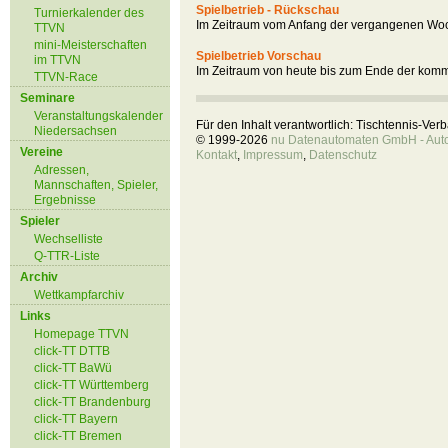
Spielbetrieb - Rückschau
Turnierkalender des
Im Zeitraum vom Anfang der vergangenen Woc
TTVN
mini-Meisterschaften
Spielbetrieb Vorschau
im TTVN
Im Zeitraum von heute bis zum Ende der kom
TTVN-Race
Seminare
Veranstaltungskalender
Für den Inhalt verantwortlich: Tischtennis-Ve
Niedersachsen
© 1999-2026
nu Datenautomaten GmbH - Autom
Vereine
Kontakt
,
Impressum
,
Datenschutz
Adressen,
Mannschaften, Spieler,
Ergebnisse
Spieler
Wechselliste
Q-TTR-Liste
Archiv
Wettkampfarchiv
Links
Homepage TTVN
click-TT DTTB
click-TT BaWü
click-TT Württemberg
click-TT Brandenburg
click-TT Bayern
click-TT Bremen