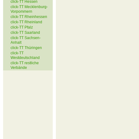
click-TT Hessen
click-TT Mecklenburg-
Vorpommern
click-TT Rheinhessen
click-TT Rheinland
click-TT Pfalz
click-TT Saarland
click-TT Sachsen-
Anhalt
click-TT Thüringen
click-TT
Westdeutschland
click-TT restliche
Verbände