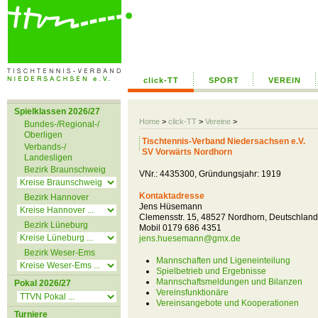
click-TT
SPORT
VEREIN
Spielklassen 2026/27
Home
>
click-TT
>
Vereine
>
Bundes-/Regional-/
Oberligen
Tischtennis-Verband Niedersachsen e.V.
Verbands-/
SV Vorwärts Nordhorn
Landesligen
Bezirk Braunschweig
VNr.: 4435300, Gründungsjahr: 1919
Kontaktadresse
Bezirk Hannover
Jens Hüsemann
Clemensstr. 15, 48527 Nordhorn, Deutschland
Bezirk Lüneburg
Mobil 0179 686 4351
jens.huesemann@gmx.de
Bezirk Weser-Ems
Mannschaften und Ligeneinteilung
Spielbetrieb und Ergebnisse
Mannschaftsmeldungen und Bilanzen
Pokal 2026/27
Vereinsfunktionäre
Vereinsangebote und Kooperationen
Turniere