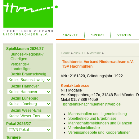
click-TT
SPORT
VEREIN
Spielklassen 2026/27
Home
>
click-TT
>
Vereine
>
Bundes-/Regional-/
Oberligen
Tischtennis-Verband Niedersachsen e.V.
Verbands-/
TSV Hachmühlen
Landesligen
Bezirk Braunschweig
VNr.: 2181320, Gründungsjahr: 1922
Kontaktadresse
Bezirk Hannover
Nils Mogalle
Am Knappenberge 17a, 31848 Bad Münder, D
Bezirk Lüneburg
Mobil 0157 38974659
Tischtennis-hachmuehlen@web.de
Bezirk Weser-Ems
Mannschaften und Ligeneinteilung
Spielbetrieb und Ergebnisse
Mannschaftsmeldungen und Bilanzen
Pokal 2026/27
Vereinsfunktionäre
Vereinsangebote und Kooperationen
Turniere