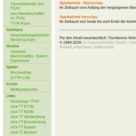
Spielbetrieb - Rückschau
Turnierkalender des
Im Zeitraum vom Anfang der vergangenen Woc
TTVN
mini-Meisterschaften
Spielbetrieb Vorschau
im TTVN
Im Zeitraum von heute bis zum Ende der kom
TTVN-Race
Seminare
Veranstaltungskalender
Für den Inhalt verantwortlich: Tischtennis-Ve
Niedersachsen
© 1999-2026
nu Datenautomaten GmbH - Autom
Vereine
Kontakt
,
Impressum
,
Datenschutz
Adressen,
Mannschaften, Spieler,
Ergebnisse
Spieler
Wechselliste
Q-TTR-Liste
Archiv
Wettkampfarchiv
Links
Homepage TTVN
click-TT DTTB
click-TT BaWü
click-TT Württemberg
click-TT Brandenburg
click-TT Bayern
click-TT Bremen