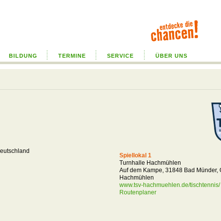
BILDUNG
TERMINE
SERVICE
ÜBER UNS
eutschland
Spiellokal 1
Turnhalle Hachmühlen
Auf dem Kampe, 31848 Bad Münder,
Hachmühlen
www.tsv-hachmuehlen.de/tischtennis/
Routenplaner