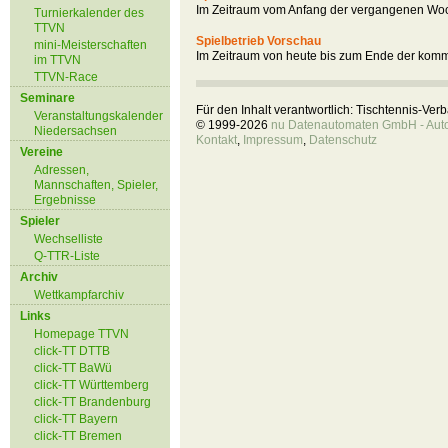
Im Zeitraum vom Anfang der vergangenen Woc
Turnierkalender des
TTVN
Spielbetrieb Vorschau
mini-Meisterschaften
Im Zeitraum von heute bis zum Ende der kom
im TTVN
TTVN-Race
Seminare
Für den Inhalt verantwortlich: Tischtennis-Ve
Veranstaltungskalender
© 1999-2026
nu Datenautomaten GmbH - Autom
Niedersachsen
Kontakt
,
Impressum
,
Datenschutz
Vereine
Adressen,
Mannschaften, Spieler,
Ergebnisse
Spieler
Wechselliste
Q-TTR-Liste
Archiv
Wettkampfarchiv
Links
Homepage TTVN
click-TT DTTB
click-TT BaWü
click-TT Württemberg
click-TT Brandenburg
click-TT Bayern
click-TT Bremen