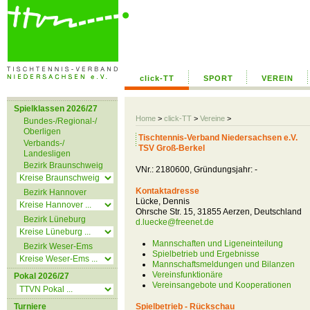
click-TT
SPORT
VEREIN
Spielklassen 2026/27
Home
>
click-TT
>
Vereine
>
Bundes-/Regional-/
Oberligen
Tischtennis-Verband Niedersachsen e.V.
Verbands-/
TSV Groß-Berkel
Landesligen
Bezirk Braunschweig
VNr.: 2180600, Gründungsjahr: -
Kontaktadresse
Bezirk Hannover
Lücke, Dennis
Ohrsche Str. 15, 31855 Aerzen, Deutschland
Bezirk Lüneburg
d.luecke@freenet.de
Mannschaften und Ligeneinteilung
Bezirk Weser-Ems
Spielbetrieb und Ergebnisse
Mannschaftsmeldungen und Bilanzen
Vereinsfunktionäre
Pokal 2026/27
Vereinsangebote und Kooperationen
Turniere
Spielbetrieb - Rückschau