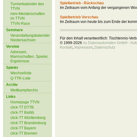
Spielbetrieb - Rückschau
Turnierkalender des
Im Zeitraum vom Anfang der vergangenen Woc
TTVN
mini-Meisterschaften
Spielbetrieb Vorschau
im TTVN
Im Zeitraum von heute bis zum Ende der kom
TTVN-Race
Seminare
Veranstaltungskalender
Für den Inhalt verantwortlich: Tischtennis-Ve
Niedersachsen
© 1999-2026
nu Datenautomaten GmbH - Autom
Vereine
Kontakt
,
Impressum
,
Datenschutz
Adressen,
Mannschaften, Spieler,
Ergebnisse
Spieler
Wechselliste
Q-TTR-Liste
Archiv
Wettkampfarchiv
Links
Homepage TTVN
click-TT DTTB
click-TT BaWü
click-TT Württemberg
click-TT Brandenburg
click-TT Bayern
click-TT Bremen