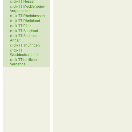
click-TT Hessen
click-TT Mecklenburg-
Vorpommern
click-TT Rheinhessen
click-TT Rheinland
click-TT Pfalz
click-TT Saarland
click-TT Sachsen-
Anhalt
click-TT Thüringen
click-TT
Westdeutschland
click-TT restliche
Verbände