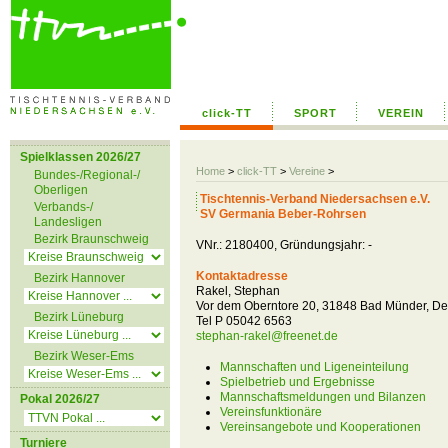
click-TT
SPORT
VEREIN
Spielklassen 2026/27
Home
>
click-TT
>
Vereine
>
Bundes-/Regional-/
Oberligen
Tischtennis-Verband Niedersachsen e.V.
Verbands-/
SV Germania Beber-Rohrsen
Landesligen
Bezirk Braunschweig
VNr.: 2180400, Gründungsjahr: -
Kontaktadresse
Bezirk Hannover
Rakel, Stephan
Vor dem Oberntore 20, 31848 Bad Münder, De
Bezirk Lüneburg
Tel P 05042 6563
stephan-rakel@freenet.de
Bezirk Weser-Ems
Mannschaften und Ligeneinteilung
Spielbetrieb und Ergebnisse
Mannschaftsmeldungen und Bilanzen
Pokal 2026/27
Vereinsfunktionäre
Vereinsangebote und Kooperationen
Turniere