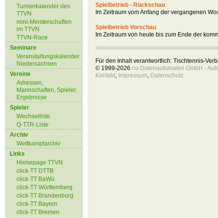
Spielbetrieb - Rückschau
Turnierkalender des
Im Zeitraum vom Anfang der vergangenen Woc
TTVN
mini-Meisterschaften
Spielbetrieb Vorschau
im TTVN
Im Zeitraum von heute bis zum Ende der kom
TTVN-Race
Seminare
Veranstaltungskalender
Für den Inhalt verantwortlich: Tischtennis-Ve
Niedersachsen
© 1999-2026
nu Datenautomaten GmbH - Autom
Vereine
Kontakt
,
Impressum
,
Datenschutz
Adressen,
Mannschaften, Spieler,
Ergebnisse
Spieler
Wechselliste
Q-TTR-Liste
Archiv
Wettkampfarchiv
Links
Homepage TTVN
click-TT DTTB
click-TT BaWü
click-TT Württemberg
click-TT Brandenburg
click-TT Bayern
click-TT Bremen