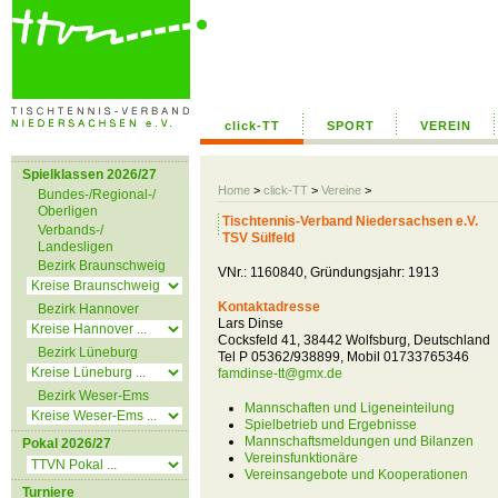
click-TT
SPORT
VEREIN
Spielklassen 2026/27
Home
>
click-TT
>
Vereine
>
Bundes-/Regional-/
Oberligen
Tischtennis-Verband Niedersachsen e.V.
Verbands-/
TSV Sülfeld
Landesligen
Bezirk Braunschweig
VNr.: 1160840, Gründungsjahr: 1913
Kontaktadresse
Bezirk Hannover
Lars Dinse
Cocksfeld 41, 38442 Wolfsburg, Deutschland
Bezirk Lüneburg
Tel P 05362/938899, Mobil 01733765346
famdinse-tt@gmx.de
Bezirk Weser-Ems
Mannschaften und Ligeneinteilung
Spielbetrieb und Ergebnisse
Mannschaftsmeldungen und Bilanzen
Pokal 2026/27
Vereinsfunktionäre
Vereinsangebote und Kooperationen
Turniere