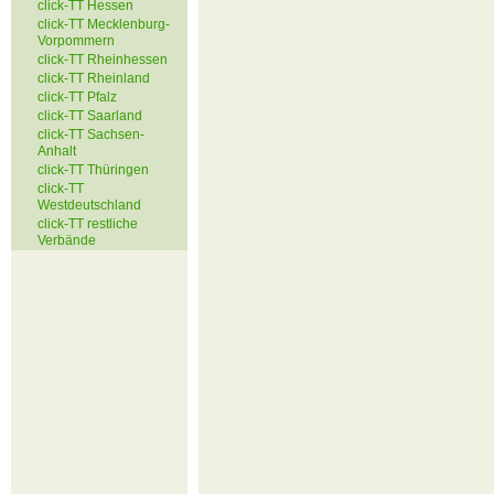
click-TT Hessen
click-TT Mecklenburg-
Vorpommern
click-TT Rheinhessen
click-TT Rheinland
click-TT Pfalz
click-TT Saarland
click-TT Sachsen-
Anhalt
click-TT Thüringen
click-TT
Westdeutschland
click-TT restliche
Verbände