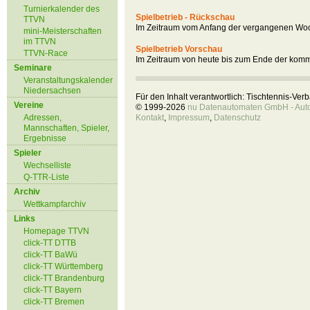
Turnierkalender des
Spielbetrieb - Rückschau
TTVN
Im Zeitraum vom Anfang der vergangenen Woc
mini-Meisterschaften
im TTVN
Spielbetrieb Vorschau
TTVN-Race
Im Zeitraum von heute bis zum Ende der kom
Seminare
Veranstaltungskalender
Niedersachsen
Für den Inhalt verantwortlich: Tischtennis-Ve
Vereine
© 1999-2026
nu Datenautomaten GmbH - Autom
Adressen,
Kontakt
,
Impressum
,
Datenschutz
Mannschaften, Spieler,
Ergebnisse
Spieler
Wechselliste
Q-TTR-Liste
Archiv
Wettkampfarchiv
Links
Homepage TTVN
click-TT DTTB
click-TT BaWü
click-TT Württemberg
click-TT Brandenburg
click-TT Bayern
click-TT Bremen