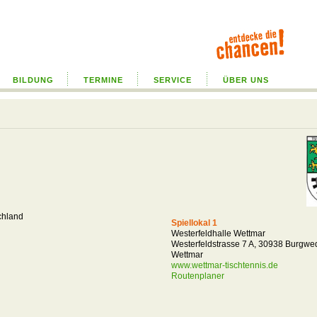
BILDUNG
TERMINE
SERVICE
ÜBER UNS
chland
Spiellokal 1
Westerfeldhalle Wettmar
Westerfeldstrasse 7 A, 30938 Burgwe
Wettmar
www.wettmar-tischtennis.de
Routenplaner