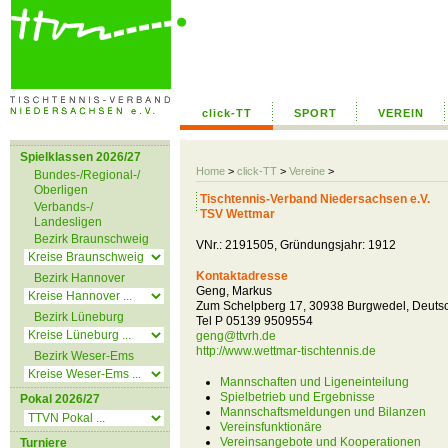
click-TT
SPORT
VEREIN
Spielklassen 2026/27
Home
>
click-TT
>
Vereine
>
Bundes-/Regional-/
Oberligen
Tischtennis-Verband Niedersachsen e.V.
Verbands-/
TSV Wettmar
Landesligen
Bezirk Braunschweig
VNr.: 2191505, Gründungsjahr: 1912
Kontaktadresse
Bezirk Hannover
Geng, Markus
Zum Schelpberg 17, 30938 Burgwedel, Deuts
Bezirk Lüneburg
Tel P 05139 9509554
geng@ttvrh.de
http://www.wettmar-tischtennis.de
Bezirk Weser-Ems
Mannschaften und Ligeneinteilung
Spielbetrieb und Ergebnisse
Pokal 2026/27
Mannschaftsmeldungen und Bilanzen
Vereinsfunktionäre
Vereinsangebote und Kooperationen
Turniere